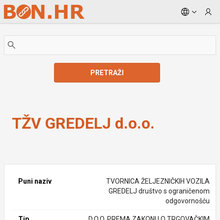
Skip to Main Content
PRETRAŽI
TŽV GREDELJ d.o.o.
TŽV GREDELJ d.o.o.
Puni naziv
TVORNICA ŽELJEZNIČKIH VOZILA
GREDELJ društvo s ograničenom
odgovornošću
Tip
D.O.O. PREMA ZAKONU O TRGOVAČKIM