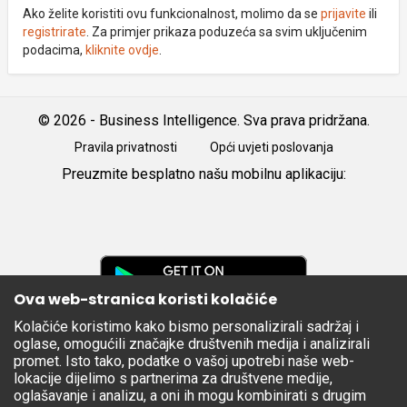
Ako želite koristiti ovu funkcionalnost, molimo da se
prijavite
ili
registrirate
. Za primjer prikaza poduzeća sa svim uključenim
podacima,
kliknite ovdje
.
© 2026 - Business Intelligence. Sva prava pridržana.
Pravila privatnosti
Opći uvjeti poslovanja
Preuzmite besplatno našu mobilnu aplikaciju:
Android
iOS
Google
Play
Ova web-stranica koristi kolačiće
Kolačiće koristimo kako bismo personalizirali sadržaj i
Apple
oglase, omogućili značajke društvenih medija i analizirali
Store
promet. Isto tako, podatke o vašoj upotrebi naše web-
lokacije dijelimo s partnerima za društvene medije,
oglašavanje i analizu, a oni ih mogu kombinirati s drugim