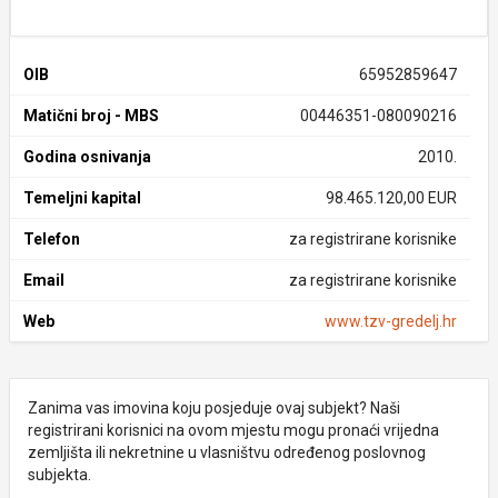
OIB
65952859647
Matični broj - MBS
00446351-080090216
Godina osnivanja
2010.
Temeljni kapital
98.465.120,00 EUR
Telefon
za registrirane korisnike
Email
za registrirane korisnike
Web
www.tzv-gredelj.hr
Zanima vas imovina koju posjeduje ovaj subjekt? Naši
registrirani korisnici na ovom mjestu mogu pronaći vrijedna
zemljišta ili nekretnine u vlasništvu određenog poslovnog
subjekta.