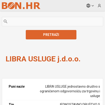
Skip to Main Content
PRETRAŽI
LIBRA USLUGE j.d.o.o.
LIBRA USLUGE j.d.o.o.
Puni naziv
LIBRA USLUGE jednostavno društvo s
ograničenom odgovornošću za trgovinu i
usluge
Tip
JEDNOSTAVNO DRUŠTVO S