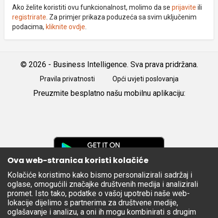
Ako želite koristiti ovu funkcionalnost, molimo da se
prijavite
ili
registrirate
. Za primjer prikaza poduzeća sa svim uključenim
podacima,
kliknite ovdje
.
© 2026 - Business Intelligence. Sva prava pridržana.
Pravila privatnosti
Opći uvjeti poslovanja
Preuzmite besplatno našu mobilnu aplikaciju:
Android
iOS
Google
Play
Ova web-stranica koristi kolačiće
Kolačiće koristimo kako bismo personalizirali sadržaj i
Apple
oglase, omogućili značajke društvenih medija i analizirali
Store
promet. Isto tako, podatke o vašoj upotrebi naše web-
lokacije dijelimo s partnerima za društvene medije,
oglašavanje i analizu, a oni ih mogu kombinirati s drugim