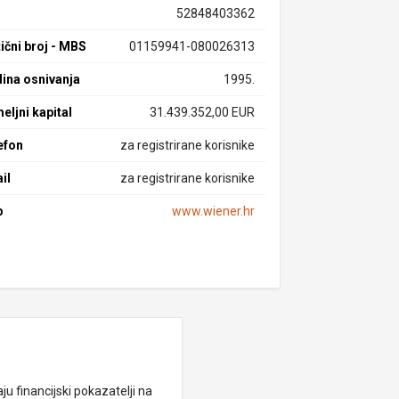
52848403362
ični broj - MBS
01159941-080026313
ina osnivanja
1995.
eljni kapital
31.439.352,00 EUR
efon
za registrirane korisnike
il
za registrirane korisnike
b
www.wiener.hr
ju financijski pokazatelji na