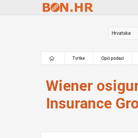
Skip to Main Content
Država
Tvrtke
Opći podaci
Wiener osiguranje Vienna Insurance
Wiener osigu
Insurance Gro