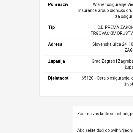
Puni naziv
Wiener osiguranje Vi
Insurance Group dioničko dru
za osigur
Tip
D.D. PREMA ZAKO
TRGOVAČKIM DRUŠTV
Adresa
Slovenska ulica 24, 1
ZAG
Županija
Grad Zagreb i Zagreb
župa
Djelatnost
65120 - Ostalo osiguranje, 
živo
Zanima vas koliki su prihodi, p
Ako želite doći do ovih vrije