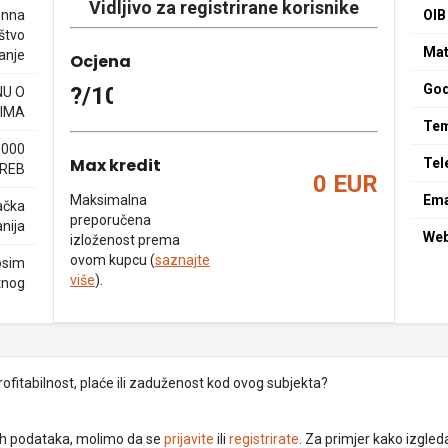
Vidljivo za registrirane korisnike
enna
OIB
štvo
Mat
anje
Ocjena
God
?/10
NU O
IMA
Tem
0000
Max kredit
Tel
REB
0 EUR
Maksimalna
Ema
ačka
preporučena
nija
We
izloženost prema
ovom kupcu (
saznajte
osim
više
).
tnog
rofitabilnost, plaće ili zaduženost kod ovog subjekta?
dnih podataka, molimo da se
prijavite
ili
registrirate
. Za primjer kako izgleda