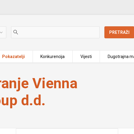
PRETRAŽI
Pokazatelji
Konkurencija
Vijesti
Dugotrajna ma
 Group d.d.
ranje Vienna
up d.d.