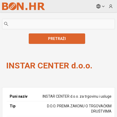
Skip to Main Content
PRETRAŽI
INSTAR CENTER d.o.o.
INSTAR CENTER d.o.o.
Puni naziv
INSTAR CENTER d.o.o. za trgovinu i usluge
Tip
D.O.O. PREMA ZAKONU O TRGOVAČKIM
DRUŠTVIMA