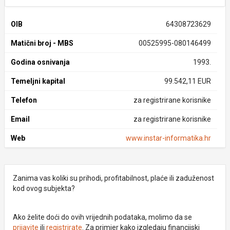
OIB
64308723629
Matični broj - MBS
00525995-080146499
Godina osnivanja
1993.
Temeljni kapital
99.542,11 EUR
Telefon
za registrirane korisnike
Email
za registrirane korisnike
Web
www.instar-informatika.hr
Zanima vas koliki su prihodi, profitabilnost, plaće ili zaduženost
kod ovog subjekta?
Ako želite doći do ovih vrijednih podataka, molimo da se
prijavite
ili
registrirate
. Za primjer kako izgledaju financijski