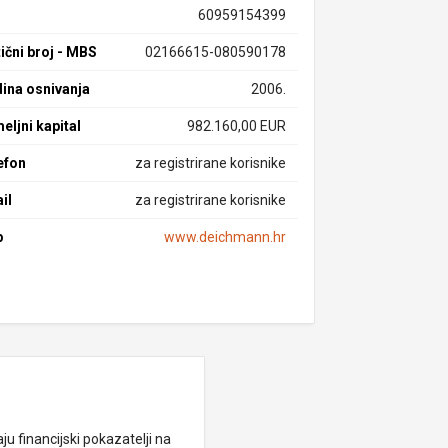
60959154399
ični broj - MBS
02166615-080590178
ina osnivanja
2006.
eljni kapital
982.160,00 EUR
efon
za registrirane korisnike
il
za registrirane korisnike
b
www.deichmann.hr
ju financijski pokazatelji na