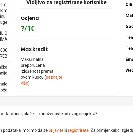
Vidljivo za registrirane korisnike
ćom,
OIB
enom
Mat
nu i
Ocjena
luge
God
?/10
NU O
Tem
IMA
Max kredit
Tel
0000
REB
Maksimalna
Ema
preporučena
ačka
We
izloženost prema
nija
ovom kupcu (
saznajte
više
).
malo
kože
rofitabilnost, plaće ili zaduženost kod ovog subjekta?
dnih podataka, molimo da se
prijavite
ili
registrirate
. Za primjer kako izgleda