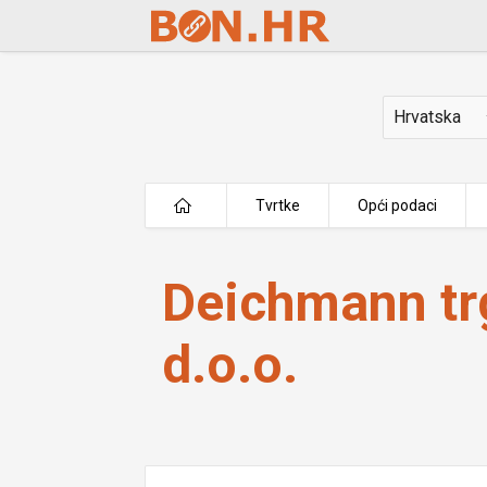
Skip to Main Content
Država
Tvrtke
Opći podaci
Deichmann trgovina obućom d.o.o.
Deichmann t
d.o.o.