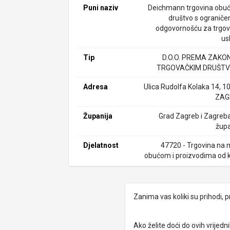
Puni naziv
Deichmann trgovina obu
društvo s ogranič
odgovornošću za trgovi
us
Tip
D.O.O. PREMA ZAKO
TRGOVAČKIM DRUŠTV
Adresa
Ulica Rudolfa Kolaka 14, 1
ZAG
Županija
Grad Zagreb i Zagreb
župa
Djelatnost
47720 - Trgovina na 
obućom i proizvodima od 
Zanima vas koliki su prihodi, p
Ako želite doći do ovih vrije