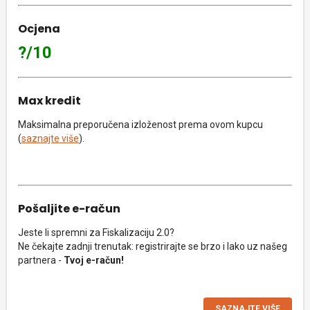
Ocjena
?/10
Max kredit
Maksimalna preporučena izloženost prema ovom kupcu
(
saznajte više
).
Pošaljite e-račun
Jeste li spremni za Fiskalizaciju 2.0?
Ne čekajte zadnji trenutak: registrirajte se brzo i lako uz našeg
partnera -
Tvoj e-račun!
SAZNAJTE VIŠE