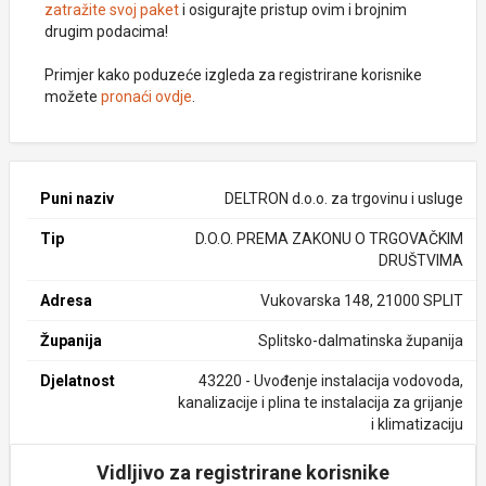
zatražite svoj paket
i osigurajte pristup ovim i brojnim
drugim podacima!
Primjer kako poduzeće izgleda za registrirane korisnike
možete
pronaći ovdje
.
Puni naziv
DELTRON d.o.o. za trgovinu i usluge
Tip
D.O.O. PREMA ZAKONU O TRGOVAČKIM
DRUŠTVIMA
Adresa
Vukovarska 148, 21000 SPLIT
Županija
Splitsko-dalmatinska županija
Djelatnost
43220 - Uvođenje instalacija vodovoda,
kanalizacije i plina te instalacija za grijanje
i klimatizaciju
Vidljivo za registrirane korisnike