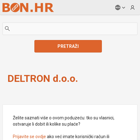
Skip to Main Content
PRETRAŽI
DELTRON d.o.o.
DELTRON d.o.o.
Želite saznati više o ovom poduzeću: tko su vlasnici,
ostvaruje li dobit ili kolike su plaće?
Prijavite se ovdje
ako već imate korisnički račun ili