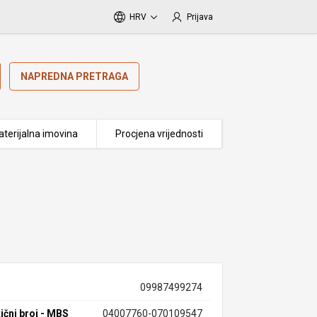
HRV
Prijava
NAPREDNA PRETRAGA
terijalna imovina
Procjena vrijednosti
09987499274
ični broj - MBS
04007760-070109547