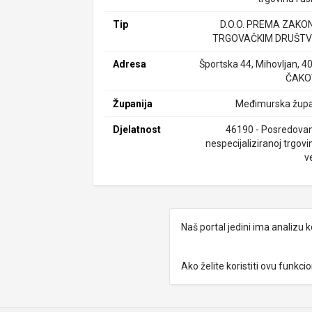
Tip
D.O.O. PREMA ZAKO
TRGOVAČKIM DRUŠTV
Adresa
Športska 44, Mihovljan, 4
ČAKO
Županija
Međimurska župa
Djelatnost
46190 - Posredovan
nespecijaliziranoj trgovi
v
Naš portal jedini ima analizu
Ako želite koristiti ovu funkc