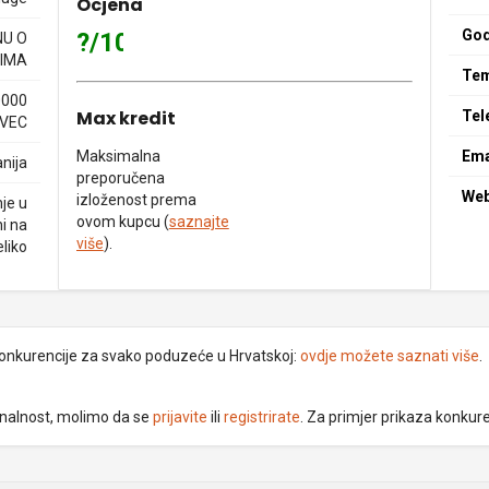
Ocjena
God
?/10
NU O
IMA
Tem
0000
Max kredit
Tel
VEC
Maksimalna
Ema
nija
preporučena
We
izloženost prema
je u
ovom kupcu (
saznajte
ni na
više
).
eliko
 konkurencije za svako poduzeće u Hrvatskoj:
ovdje možete saznati više
.
ionalnost, molimo da se
prijavite
ili
registrirate
. Za primjer prikaza konkur