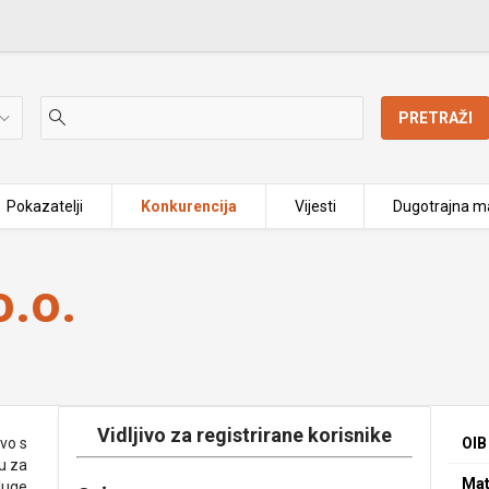
PRETRAŽI
Pokazatelji
Konkurencija
Vijesti
Dugotrajna ma
.o.
Vidljivo za registrirane korisnike
vo s
OIB
u za
Mat
sluge