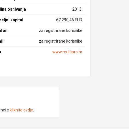
ina osnivanja
2013.
eljni kapital
67.290,46 EUR
efon
za registrirane korisnike
il
za registrirane korisnike
b
www.multipro.hr
encije
kliknite ovdje
.