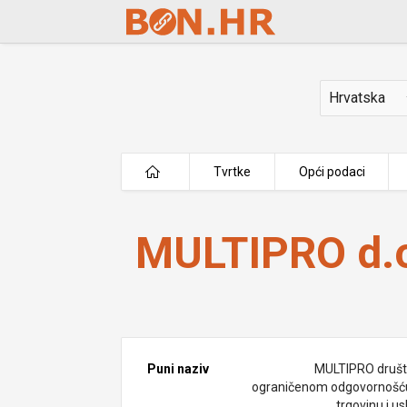
Skip to Main Content
Država
Tvrtke
Opći podaci
MULTIPRO d.o.o.
MULTIPRO d.o
Puni naziv
MULTIPRO društ
ograničenom odgovornošć
trgovinu i u