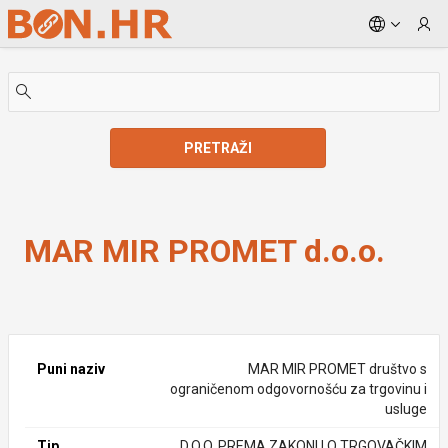
Skip to Main Content
PRETRAŽI
MAR MIR PROMET d.o.o.
MAR MIR PROMET d.o.o.
Puni naziv
MAR MIR PROMET društvo s
ograničenom odgovornošću za trgovinu i
usluge
Tip
D.O.O. PREMA ZAKONU O TRGOVAČKIM