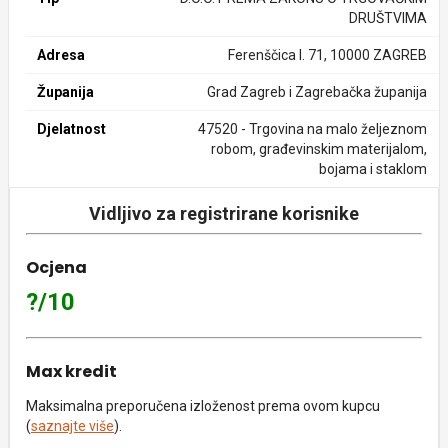
DRUŠTVIMA
Adresa
Ferenščica I. 71, 10000 ZAGREB
Županija
Grad Zagreb i Zagrebačka županija
Djelatnost
47520 - Trgovina na malo željeznom
robom, građevinskim materijalom,
bojama i staklom
Vidljivo za registrirane korisnike
Ocjena
?/10
Max kredit
Maksimalna preporučena izloženost prema ovom kupcu
(
saznajte više
).