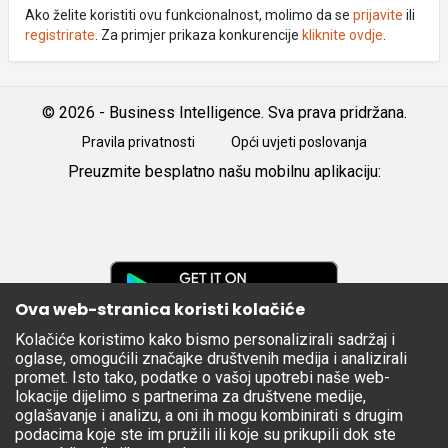
Ako želite koristiti ovu funkcionalnost, molimo da se
prijavite
ili
registrirate
. Za primjer prikaza konkurencije
kliknite ovdje
.
© 2026 - Business Intelligence. Sva prava pridržana.
Pravila privatnosti
Opći uvjeti poslovanja
Preuzmite besplatno našu mobilnu aplikaciju:
Android
iOS
Google
Play
Ova web-stranica koristi kolačiće
Kolačiće koristimo kako bismo personalizirali sadržaj i
Apple
oglase, omogućili značajke društvenih medija i analizirali
Store
promet. Isto tako, podatke o vašoj upotrebi naše web-
lokacije dijelimo s partnerima za društvene medije,
oglašavanje i analizu, a oni ih mogu kombinirati s drugim
podacima koje ste im pružili ili koje su prikupili dok ste