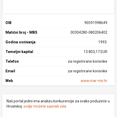
OIB
90591998649
Matični broj - MBS
00304280-080206402
Godina osnivanja
1993.
Temeljni kapital
13.803,17 EUR
Telefon
za registrirane korisnike
Email
za registrirane korisnike
Web
www.mar-mir.hr
Naš portal jedini ima analizu konkurencije za svako poduzeće u
Hrvatskoj:
ovdje možete saznati više
.