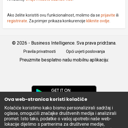
Ako želite koristiti ovu funkcionalnost, molimo da se
prijavite
ili
registrirate
. Za primjer prikaza konkurencije
kliknite ovdje
.
© 2026 - Business Intelligence. Sva prava pridržana.
Pravila privatnosti
Opći uvjeti poslovanja
Preuzmite besplatno našu mobilnu aplikaciju:
Android
iOS
Google
Play
Ova web-stranica koristi kolačiće
Kolačiće koristimo kako bismo personalizirali sadržaj i
Apple
oglase, omogućili značajke društvenih medija i analizirali
Store
promet. Isto tako, podatke o vašoj upotrebi naše web-
lokacije dijelimo s partnerima za društvene medije,