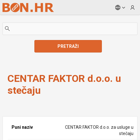
Skip to Main Content
PRETRAŽI
CENTAR FAKTOR d.o.o. u stečaju
CENTAR FAKTOR d.o.o. u
stečaju
Puni naziv
CENTAR FAKTOR d.o.o. za usluge u
stečaju