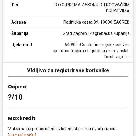
Tip
D.O.O. PREMA ZAKONU O TRGOVAČKIM
DRUŠTVIMA
Adresa
Radnička cesta 39, 10000 ZAGREB
Županija
Grad Zagreb i Zagrebačka županija
Djelatnost
64990 - Ostale financijske uslužne
djelatnosti, osim osiguranja i mirovinskih
fondova, d. n.
Vidljivo za registrirane korisnike
Ocjena
?/10
Max kredit
Maksimalna preporučena izloženost prema ovom kupcu
(
saznajte više
).