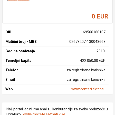
0 EUR
OIB
69566160187
Matični broj - MBS
02673207-130043668
Godina osnivanja
2010.
Temeljni kapital
422.050,00 EUR
Telefon
za registrirane korisnike
Email
za registrirane korisnike
Web
www.centarfaktor.eu
Naš portal jedini ima analizu konkurencije za svako poduzeće u
Hrvatskoj:
ovdje možete saznati više
.