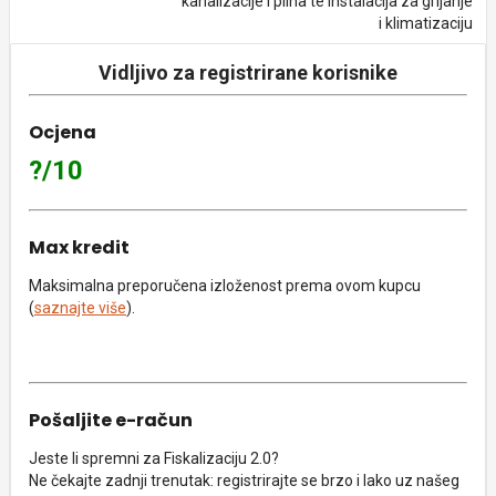
kanalizacije i plina te instalacija za grijanje
i klimatizaciju
Vidljivo za registrirane korisnike
Ocjena
?/10
Max kredit
Maksimalna preporučena izloženost prema ovom kupcu
(
saznajte više
).
Pošaljite e-račun
Jeste li spremni za Fiskalizaciju 2.0?
Ne čekajte zadnji trenutak: registrirajte se brzo i lako uz našeg