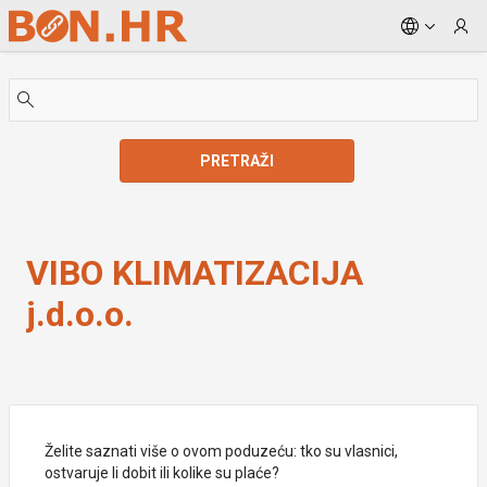
Skip to Main Content
PRETRAŽI
VIBO KLIMATIZACIJA j.d.o.o.
VIBO KLIMATIZACIJA
j.d.o.o.
Želite saznati više o ovom poduzeću: tko su vlasnici,
ostvaruje li dobit ili kolike su plaće?