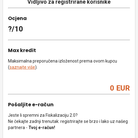
Vidljivo za registrirane korisnike
Ocjena
?/10
Max kredit
Maksimalna preporučena izloženost prema ovom kupcu
(
saznajte više
).
0 EUR
Pošaljite e-račun
Jeste li spremni za Fiskalizaciju 2.0?
Ne čekajte zadnji trenutak: registrirajte se brzo i lako uz našeg
partnera -
Tvoj e-račun!