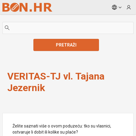
Skip to Main Content
PRETRAŽI
VERITAS-TJ vl. Tajana Jezernik
VERITAS-TJ vl. Tajana
Jezernik
Želite saznati više o ovom poduzeću: tko su vlasnici,
ostvaruje li dobit ili kolike su plaće?