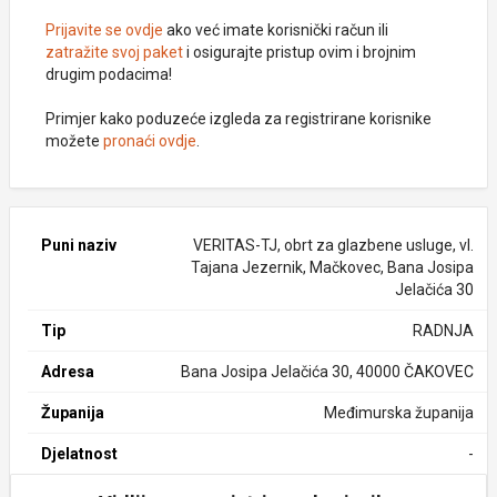
Prijavite se ovdje
ako već imate korisnički račun ili
zatražite svoj paket
i osigurajte pristup ovim i brojnim
drugim podacima!
Primjer kako poduzeće izgleda za registrirane korisnike
možete
pronaći ovdje
.
Puni naziv
VERITAS-TJ, obrt za glazbene usluge, vl.
Tajana Jezernik, Mačkovec, Bana Josipa
Jelačića 30
Tip
RADNJA
Adresa
Bana Josipa Jelačića 30, 40000 ČAKOVEC
Županija
Međimurska županija
Djelatnost
-