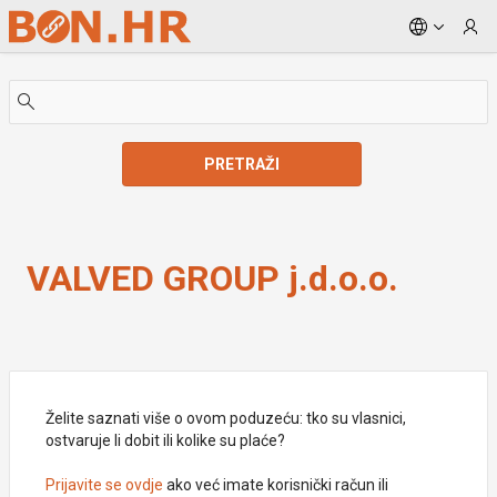
Skip to Main Content
PRETRAŽI
VALVED GROUP j.d.o.o.
VALVED GROUP j.d.o.o.
Želite saznati više o ovom poduzeću: tko su vlasnici,
ostvaruje li dobit ili kolike su plaće?
Prijavite se ovdje
ako već imate korisnički račun ili