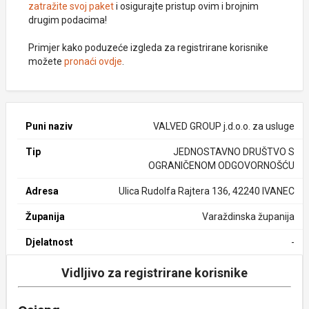
zatražite svoj paket
i osigurajte pristup ovim i brojnim
drugim podacima!
Primjer kako poduzeće izgleda za registrirane korisnike
možete
pronaći ovdje
.
Puni naziv
VALVED GROUP j.d.o.o. za usluge
Tip
JEDNOSTAVNO DRUŠTVO S
OGRANIČENOM ODGOVORNOŠĆU
Adresa
Ulica Rudolfa Rajtera 136, 42240 IVANEC
Županija
Varaždinska županija
Djelatnost
-
Vidljivo za registrirane korisnike