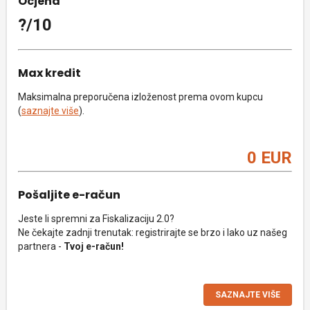
Ocjena
?/10
Max kredit
Maksimalna preporučena izloženost prema ovom kupcu
(
saznajte više
).
0 EUR
Pošaljite e-račun
Jeste li spremni za Fiskalizaciju 2.0?
Ne čekajte zadnji trenutak: registrirajte se brzo i lako uz našeg
partnera -
Tvoj e-račun!
SAZNAJTE VIŠE