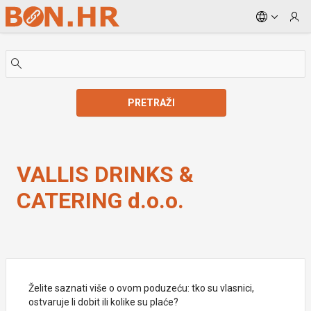
Skip to Main Content
PRETRAŽI
VALLIS DRINKS & CATERING d.o.o.
VALLIS DRINKS &
CATERING d.o.o.
Želite saznati više o ovom poduzeću: tko su vlasnici,
ostvaruje li dobit ili kolike su plaće?