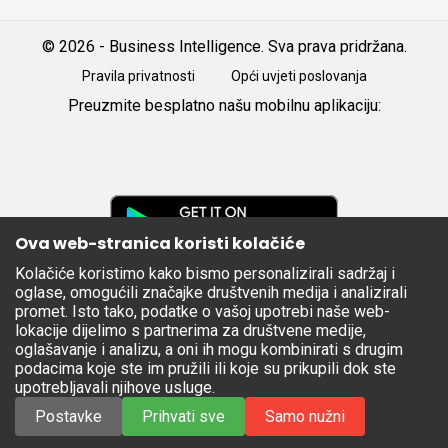
© 2026 - Business Intelligence. Sva prava pridržana.
Pravila privatnosti
Opći uvjeti poslovanja
Preuzmite besplatno našu mobilnu aplikaciju:
Android
iOS
Google
Play
Ova web-stranica koristi kolačiće
Kolačiće koristimo kako bismo personalizirali sadržaj i
Apple
oglase, omogućili značajke društvenih medija i analizirali
Store
promet. Isto tako, podatke o vašoj upotrebi naše web-
lokacije dijelimo s partnerima za društvene medije,
oglašavanje i analizu, a oni ih mogu kombinirati s drugim
podacima koje ste im pružili ili koje su prikupili dok ste
upotrebljavali njihove usluge.
Postavke
Prihvati sve
Samo nužni