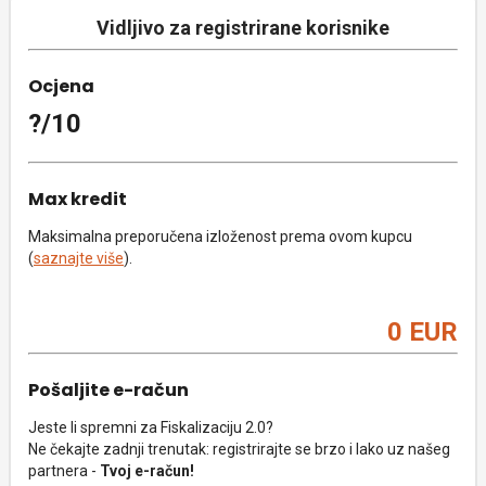
Vidljivo za registrirane korisnike
Ocjena
?/10
Max kredit
Maksimalna preporučena izloženost prema ovom kupcu
(
saznajte više
).
0 EUR
Pošaljite e-račun
Jeste li spremni za Fiskalizaciju 2.0?
Ne čekajte zadnji trenutak: registrirajte se brzo i lako uz našeg
partnera -
Tvoj e-račun!