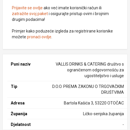
Prijavite se ovdje
ako već imate korisnički račun ili
zatražite svoj paket
i osigurajte pristup ovim i brojnim
drugim podacima!
Primjer kako poduzeće izgleda za registrirane korisnike
možete
pronaći ovdje
.
Puni naziv
VALLIS DRINKS & CATERING društvo s
ograničenom odgovornošću za
ugostiteljstvo i usluge
Tip
D.O.O. PREMA ZAKONU O TRGOVAČKIM
DRUŠTVIMA
Adresa
Bartola Kašića 3, 53220 OTOČAC
Županija
Ličko-senjska županija
Djelatnost
-