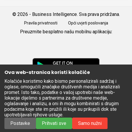
© 2026 - Business Intelligence. Sva prava pridržana.
Pravila privatnosti
Opći uvjeti poslovanja
Preuzmite besplatno našu mobilnu aplikaciju:
Android
iOS
Google
Play
Ova web-stranica koristi kolačiće
Kolačiće koristimo kako bismo personalizirali sadržaj i
Apple
oglase, omogućili značajke društvenih medija i analizirali
Store
promet. Isto tako, podatke o vašoj upotrebi naše web-
lokacije dijelimo s partnerima za društvene medije,
oglašavanje i analizu, a oni ih mogu kombinirati s drugim
podacima koje ste im pružili ili koje su prikupili dok ste
upotrebljavali njihove usluge.
Postavke
Prihvati sve
Samo nužni