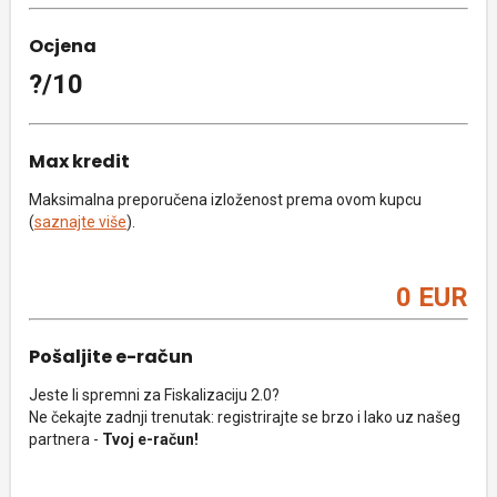
Ocjena
?/10
Max kredit
Maksimalna preporučena izloženost prema ovom kupcu
(
saznajte više
).
0 EUR
Pošaljite e-račun
Jeste li spremni za Fiskalizaciju 2.0?
Ne čekajte zadnji trenutak: registrirajte se brzo i lako uz našeg
partnera -
Tvoj e-račun!