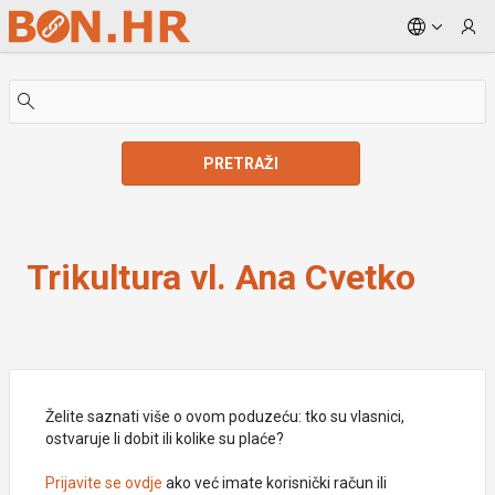
Skip to Main Content
PRETRAŽI
Trikultura vl. Ana Cvetko
Trikultura vl. Ana Cvetko
Želite saznati više o ovom poduzeću: tko su vlasnici,
ostvaruje li dobit ili kolike su plaće?
Prijavite se ovdje
ako već imate korisnički račun ili