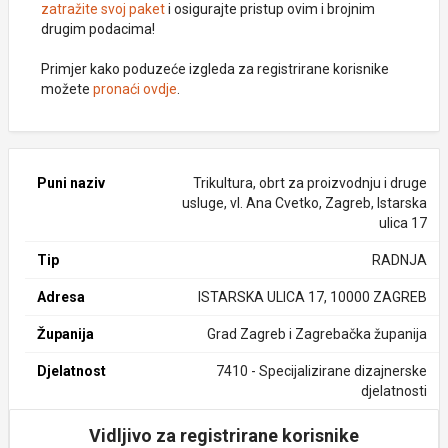
zatražite svoj paket
i osigurajte pristup ovim i brojnim
drugim podacima!
Primjer kako poduzeće izgleda za registrirane korisnike
možete
pronaći ovdje
.
Puni naziv
Trikultura, obrt za proizvodnju i druge
usluge, vl. Ana Cvetko, Zagreb, Istarska
ulica 17
Tip
RADNJA
Adresa
ISTARSKA ULICA 17, 10000 ZAGREB
Županija
Grad Zagreb i Zagrebačka županija
Djelatnost
7410 - Specijalizirane dizajnerske
djelatnosti
Vidljivo za registrirane korisnike