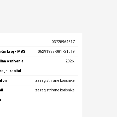
03725964617
ični broj - MBS
06291988-081721519
ina osnivanja
2026.
eljni kapital
-
efon
za registrirane korisnike
il
za registrirane korisnike
b