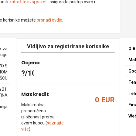
un ili
zatražite svoj paket
i osigurajte pristup ovim i
ne korisnike možete
pronaći ovdje
.
Vidljivo za registrirane korisnike
o. za
OIB
sluge
Mat
Ocjena
O S
God
?/10
NOM
ŠĆU
Tem
 21,
Max kredit
Tel
TINA
0 EUR
Maksimalna
Ema
nija
preporučena
We
izloženost prema
-
ovom kupcu (
saznajte
više
).