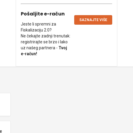
Pošaljite e-račun
SAZNAJTE VIŠE
Jeste li spremni za
Fiskalizaciju 2.0?
Ne čekajte zadnji trenutak:
registrirajte se brzo i lako
uz našeg partnera -
Tvoj
e-račun!
ne