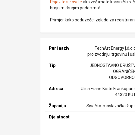
Prijavite se ovdje
ako već imate korisnički rač
brojnim drugim podacima!
Primjer kako poduzeće izgleda za registrira
Puni naziv
TechArt Energy j.d.o.
proizvodnju, trgovinu i u
Tip
JEDNOSTAVNO DRUŠTV
OGRANIČE
ODGOVORNO
Adresa
Ulica Frane Krste Frankopana
44320 KU
Županija
Sisačko-moslavačka župa
Djelatnost