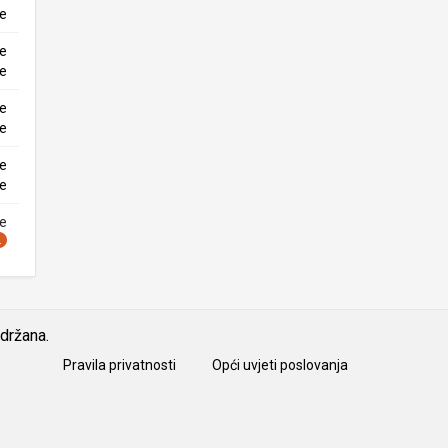
ke
ne
ke
ne
ke
ne
ke
ne
idržana.
Pravila privatnosti
Opći uvjeti poslovanja