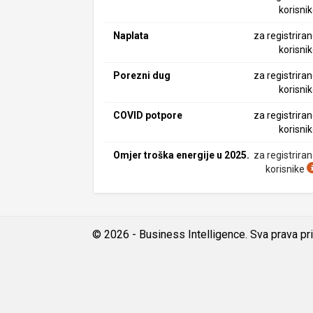
korisni
Naplata
za registrira
korisni
Porezni dug
za registrira
korisni
COVID potpore
za registrira
korisni
Omjer troška energije u 2025.
za registrira
korisnike
© 2026 - Business Intelligence. Sva prava pr