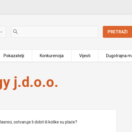
PRETRAŽI
Pokazatelji
Konkurencija
Vijesti
Dugotrajna ma
y j.d.o.o.
nici, ostvaruje li dobit ili kolike su plaće?