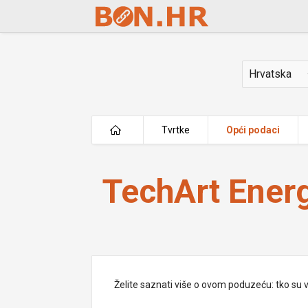
Skip to Main Content
Država
Tvrtke
Opći podaci
TechArt Energy j.d.o.o.
TechArt Energ
Želite saznati više o ovom poduzeću: tko su vlas