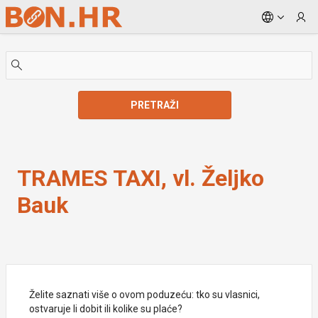
Skip to Main Content
PRETRAŽI
TRAMES TAXI, vl. Željko Bauk
TRAMES TAXI, vl. Željko
Bauk
Želite saznati više o ovom poduzeću: tko su vlasnici,
ostvaruje li dobit ili kolike su plaće?