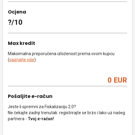
Ocjena
?/10
Max kredit
Maksimalna preporučena izloženost prema ovom kupcu
(
saznajte više
).
0 EUR
Pošaljite e-račun
Jeste li spremni za Fiskalizaciju 2.0?
Ne čekajte zadnji trenutak: registrirajte se brzo i lako uz našeg
partnera -
Tvoj e-račun!