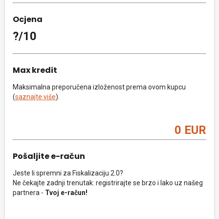
Ocjena
?/10
Max kredit
Maksimalna preporučena izloženost prema ovom kupcu
(
saznajte više
).
0 EUR
Pošaljite e-račun
Jeste li spremni za Fiskalizaciju 2.0?
Ne čekajte zadnji trenutak: registrirajte se brzo i lako uz našeg
partnera -
Tvoj e-račun!