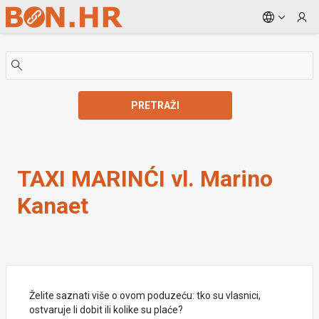
Skip to Main Content
PRETRAŽI
TAXI MARINĆI vl. Marino Kanaet
TAXI MARINĆI vl. Marino
Kanaet
Želite saznati više o ovom poduzeću: tko su vlasnici,
ostvaruje li dobit ili kolike su plaće?