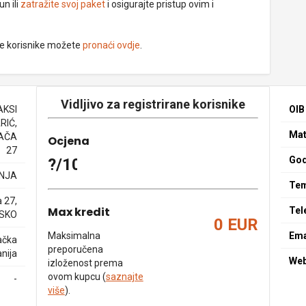
un ili
zatražite svoj paket
i osigurajte pristup ovim i
ne korisnike možete
pronaći ovdje
.
Vidljivo za registrirane korisnike
AKSI
OIB
RIĆ,
Mat
KAČA
Ocjena
27
God
?/10
NJA
Tem
 27,
Max kredit
Tel
SKO
0 EUR
Maksimalna
Ema
ačka
preporučena
nija
We
izloženost prema
ovom kupcu (
saznajte
-
više
).