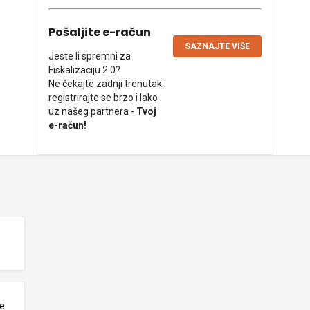
Pošaljite e-račun
SAZNAJTE VIŠE
Jeste li spremni za
Fiskalizaciju 2.0?
Ne čekajte zadnji trenutak:
registrirajte se brzo i lako
uz našeg partnera -
Tvoj
e-račun!
ne