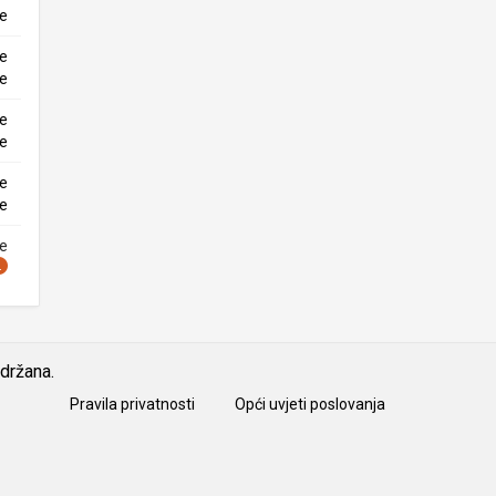
ke
ne
ke
ne
ke
ne
ke
ne
idržana.
Pravila privatnosti
Opći uvjeti poslovanja