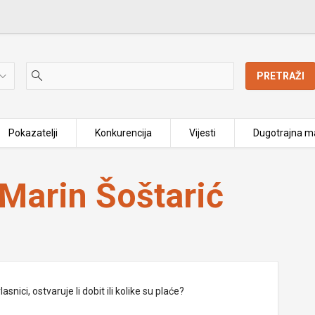
PRETRAŽI
Pokazatelji
Konkurencija
Vijesti
Dugotrajna ma
 Marin Šoštarić
nici, ostvaruje li dobit ili kolike su plaće?