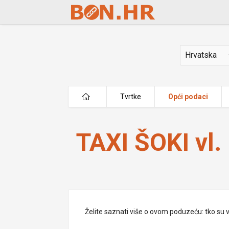
Skip to Main Content
Država
Tvrtke
Opći podaci
TAXI ŠOKI vl. Marin Šoštarić
TAXI ŠOKI vl.
Želite saznati više o ovom poduzeću: tko su vlas