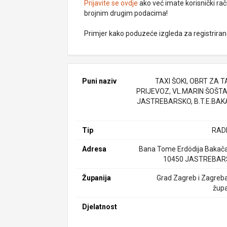
Prijavite se ovdje
ako već imate korisnički rač
brojnim drugim podacima!
Primjer kako poduzeće izgleda za registrira
Puni naziv
TAXI ŠOKI, OBRT ZA T
PRIJEVOZ, VL.MARIN ŠOŠTA
JASTREBARSKO, B.T.E.BA
Tip
RAD
Adresa
Bana Tome Erdödija Bakača
10450 JASTREBAR
Županija
Grad Zagreb i Zagreb
župa
Djelatnost