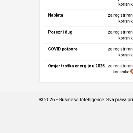
korisni
Naplata
za registrira
korisni
Porezni dug
za registrira
korisni
COVID potpore
za registrira
korisni
Omjer troška energije u 2025.
za registrira
korisnike
© 2026 - Business Intelligence. Sva prava pr