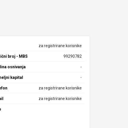
za registrirane korisnike
ični broj - MBS
99290782
ina osnivanja
-
eljni kapital
-
efon
za registrirane korisnike
il
za registrirane korisnike
b