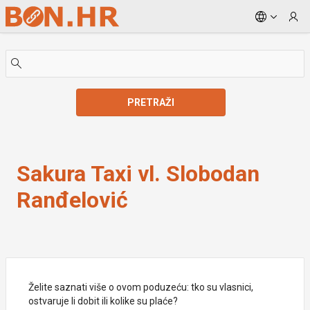
Skip to Main Content
PRETRAŽI
Sakura Taxi vl. Slobodan Ranđelović
Sakura Taxi vl. Slobodan
Ranđelović
Želite saznati više o ovom poduzeću: tko su vlasnici,
ostvaruje li dobit ili kolike su plaće?