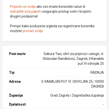
Prijavite se ovdje
ako već imate korisnički račun ili
zatražite svoj paket
i osigurajte pristup ovim i brojnim
drugim podacima!
Primjer kako poduzeće izgleda za registrirane korisnike
možete
pronaći ovdje
.
Puni naziv
Sakura Taxi, obrt za prijevoz i usluge, vl.
Slobodan Ranđelović, Zagreb, II Kanalski
put VI odvojak 25
Tip
RADNJA
Adresa
II. KANALSKI PUT VI. ODVOJAK 25, 10000
ZAGREB
Županija
Grad Zagreb i Zagrebačka županija
Djelatnost
-