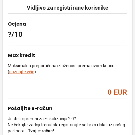
Vidljivo za registrirane korisnike
Ocjena
?/10
Max kredit
Maksimalna preporučena izloženost prema ovom kupcu
(
saznajte više
).
0 EUR
Pošaljite e-račun
Jeste li spremni za Fiskalizaciju 2.0?
Ne čekajte zadnji trenutak: registrirajte se brzo i lako uz našeg
partnera -
Tvoj e-račun!