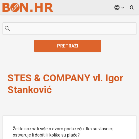
Skip to Main Content
PRETRAŽI
STES & COMPANY vl. Igor Stanković
STES & COMPANY vl. Igor
Stanković
Želite saznati više o ovom poduzeću: tko su vlasnici,
ostvaruje li dobit ili kolike su plaće?