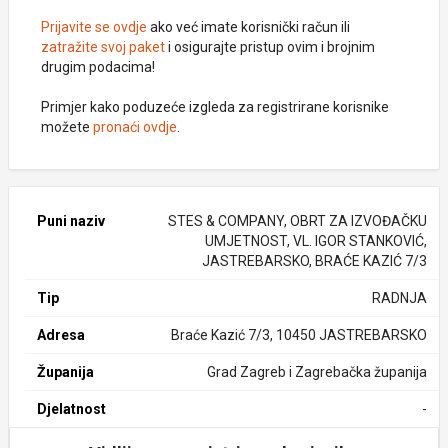
Prijavite se ovdje
ako već imate korisnički račun ili
zatražite svoj paket
i osigurajte pristup ovim i brojnim
drugim podacima!
Primjer kako poduzeće izgleda za registrirane korisnike
možete
pronaći ovdje
.
Puni naziv
STES & COMPANY, OBRT ZA IZVOĐAČKU
UMJETNOST, VL. IGOR STANKOVIĆ,
JASTREBARSKO, BRAĆE KAZIĆ 7/3
Tip
RADNJA
Adresa
Braće Kazić 7/3, 10450 JASTREBARSKO
Županija
Grad Zagreb i Zagrebačka županija
Djelatnost
-