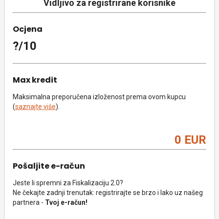
Vidljivo za registrirane korisnike
Ocjena
?/10
Max kredit
Maksimalna preporučena izloženost prema ovom kupcu
(
saznajte više
).
0 EUR
Pošaljite e-račun
Jeste li spremni za Fiskalizaciju 2.0?
Ne čekajte zadnji trenutak: registrirajte se brzo i lako uz našeg
partnera -
Tvoj e-račun!