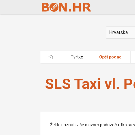
Skip to Main Content
Država
Tvrtke
Opći podaci
SLS Taxi vl. Pero Jukić
SLS Taxi vl. 
Želite saznati više o ovom poduzeću: tko su vlas