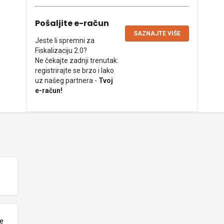
Pošaljite e-račun
SAZNAJTE VIŠE
Jeste li spremni za
Fiskalizaciju 2.0?
Ne čekajte zadnji trenutak:
registrirajte se brzo i lako
uz našeg partnera -
Tvoj
e-račun!
ne