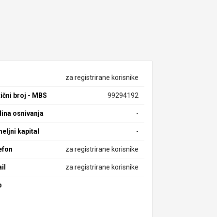
za registrirane korisnike
ični broj - MBS
99294192
ina osnivanja
-
eljni kapital
-
efon
za registrirane korisnike
il
za registrirane korisnike
b