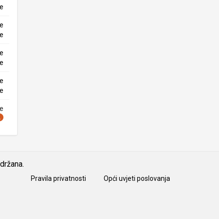
ke
ne
ke
ne
ke
ne
ke
ne
idržana.
Pravila privatnosti
Opći uvjeti poslovanja