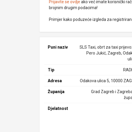
Prijavite se ovdje
ako već imate korisnički rač
brojnim drugim podacima!
Primjer kako poduzeće izgleda za registrira
Puni naziv
SLS Taxi, obrt za taxi prijevoz
Pero Jukić, Zagreb, Oda
ul
Tip
RAD
Adresa
Odakova ulica 5, 10000 ZA
Županija
Grad Zagreb i Zagreb
župa
Djelatnost