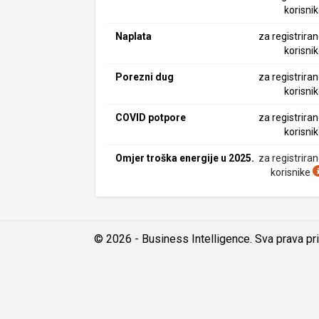
korisni
Naplata
za registrira
korisni
Porezni dug
za registrira
korisni
COVID potpore
za registrira
korisni
Omjer troška energije u 2025.
za registrira
korisnike
© 2026 - Business Intelligence. Sva prava pr