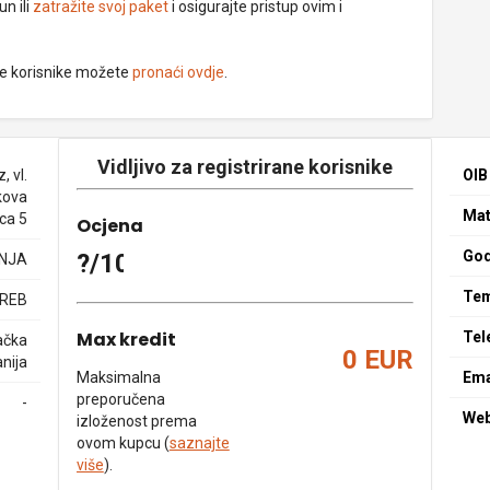
un ili
zatražite svoj paket
i osigurajte pristup ovim i
ne korisnike možete
pronaći ovdje
.
Vidljivo za registrirane korisnike
, vl.
OIB
kova
Mat
ica 5
Ocjena
God
?/10
NJA
Tem
GREB
Max kredit
Tel
ačka
0 EUR
nija
Maksimalna
Ema
preporučena
-
We
izloženost prema
ovom kupcu (
saznajte
više
).