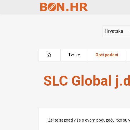
Skip to Main Content
Država
Tvrtke
Opći podaci
SLC Global j.d.o.o.
SLC Global j.d
Želite saznati više o ovom poduzeću: tko su vlas