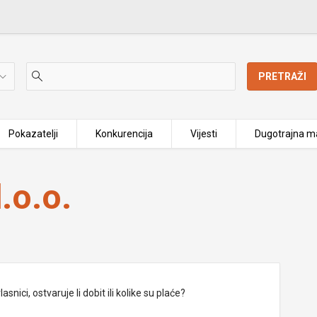
PRETRAŽI
Pokazatelji
Konkurencija
Vijesti
Dugotrajna ma
.o.o.
nici, ostvaruje li dobit ili kolike su plaće?