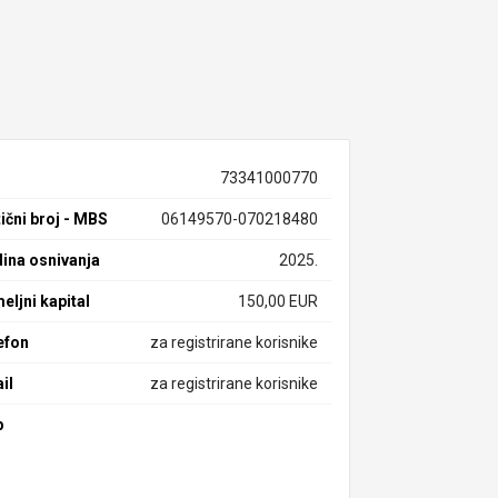
73341000770
ični broj - MBS
06149570-070218480
ina osnivanja
2025.
eljni kapital
150,00 EUR
efon
za registrirane korisnike
il
za registrirane korisnike
b