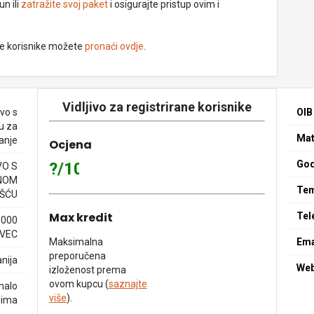
un ili
zatražite svoj paket
i osigurajte pristup ovim i
ne korisnike možete
pronaći ovdje
.
Vidljivo za registrirane korisnike
vo s
OIB
u za
Mat
anje
Ocjena
God
?/10
O S
NOM
Tem
ŠĆU
Max kredit
Tel
0000
VEC
Maksimalna
Ema
preporučena
nija
We
izloženost prema
ovom kupcu (
saznajte
malo
više
).
lima