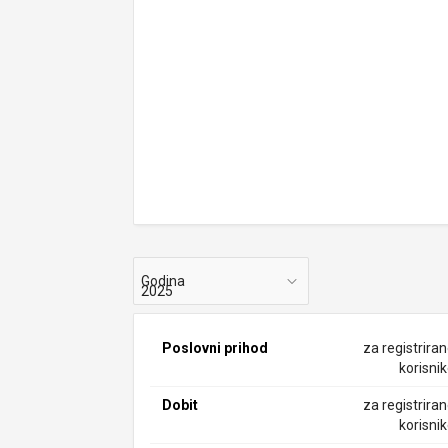
Godina
Poslovni prihod
za registrira
korisni
Dobit
za registrira
korisni