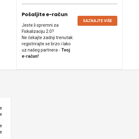
Pošaljite e-račun
SAZNAJTE VIŠE
Jeste li spremni za
Fiskalizaciju 2.0?
Ne čekajte zadnji trenutak:
registrirajte se brzo i lako
uz našeg partnera -
Tvoj
e-račun!
ne
ke
ne
ke