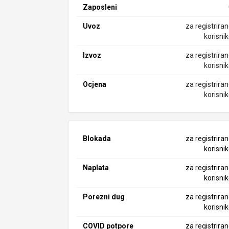
Zaposleni
Uvoz
za registrira
korisni
Izvoz
za registrira
korisni
Ocjena
za registrira
korisni
Blokada
za registrira
korisni
Naplata
za registrira
korisni
Porezni dug
za registrira
korisni
COVID potpore
za registrira