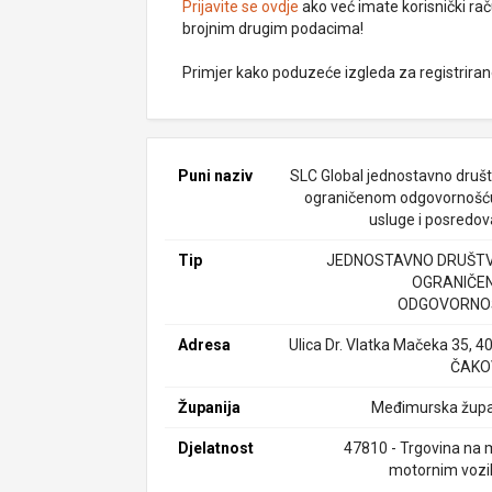
Prijavite se ovdje
ako već imate korisnički rač
brojnim drugim podacima!
Primjer kako poduzeće izgleda za registrira
Puni naziv
SLC Global jednostavno društ
ograničenom odgovornošć
usluge i posredov
Tip
JEDNOSTAVNO DRUŠTV
OGRANIČE
ODGOVORNO
Adresa
Ulica Dr. Vlatka Mačeka 35, 4
ČAKO
Županija
Međimurska župa
Djelatnost
47810 - Trgovina na 
motornim vozi