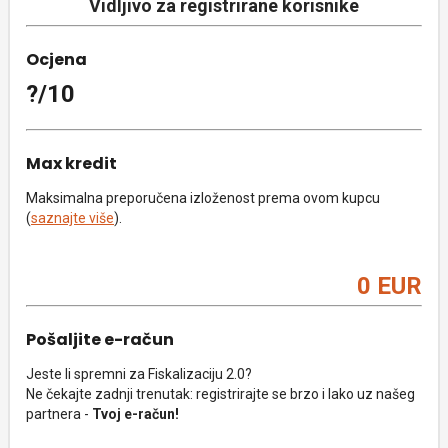
Vidljivo za registrirane korisnike
Ocjena
?/10
Max kredit
Maksimalna preporučena izloženost prema ovom kupcu
(
saznajte više
).
0 EUR
Pošaljite e-račun
Jeste li spremni za Fiskalizaciju 2.0?
Ne čekajte zadnji trenutak: registrirajte se brzo i lako uz našeg
partnera -
Tvoj e-račun!