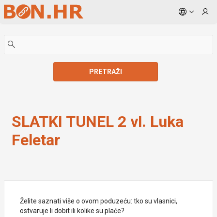
Skip to Main Content
PRETRAŽI
SLATKI TUNEL 2 vl. Luka Feletar
SLATKI TUNEL 2 vl. Luka
Feletar
Želite saznati više o ovom poduzeću: tko su vlasnici,
ostvaruje li dobit ili kolike su plaće?