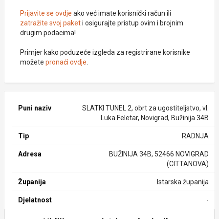
Prijavite se ovdje
ako već imate korisnički račun ili
zatražite svoj paket
i osigurajte pristup ovim i brojnim
drugim podacima!
Primjer kako poduzeće izgleda za registrirane korisnike
možete
pronaći ovdje
.
Puni naziv
SLATKI TUNEL 2, obrt za ugostiteljstvo, vl.
Luka Feletar, Novigrad, Bužinija 34B
Tip
RADNJA
Adresa
BUŽINIJA 34B, 52466 NOVIGRAD
(CITTANOVA)
Županija
Istarska županija
Djelatnost
-