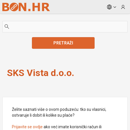
Skip to Main Content
PRETRAŽI
SKS Vista d.o.o.
SKS Vista d.o.o.
Želite saznati više o ovom poduzeću: tko su vlasnici,
ostvaruje li dobit ili kolike su plaće?
Prijavite se ovdje
ako već imate korisnički račun ili