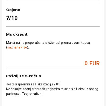
Ocjena
?/10
Max kredit
Maksimalna preporučena izloženost prema ovom kupcu
(
saznajte više
).
0 EUR
Pošaljite e-račun
Jeste li spremni za Fiskalizaciju 2.0?
Ne čekajte zadnji trenutak: registrirajte se brzo i lako uz našeg
partnera -
Tvoj e-račun!