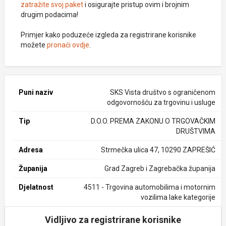
zatražite svoj paket
i osigurajte pristup ovim i brojnim
drugim podacima!
Primjer kako poduzeće izgleda za registrirane korisnike
možete
pronaći ovdje
.
Puni naziv
SKS Vista društvo s ograničenom
odgovornošću za trgovinu i usluge
Tip
D.O.O. PREMA ZAKONU O TRGOVAČKIM
DRUŠTVIMA
Adresa
Strmečka ulica 47, 10290 ZAPREŠIĆ
Županija
Grad Zagreb i Zagrebačka županija
Djelatnost
4511 - Trgovina automobilima i motornim
vozilima lake kategorije
Vidljivo za registrirane korisnike