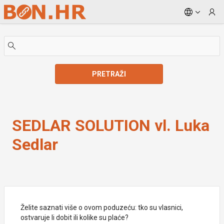
Skip to Main Content
PRETRAŽI
SEDLAR SOLUTION vl. Luka Sedlar
SEDLAR SOLUTION vl. Luka
Sedlar
Želite saznati više o ovom poduzeću: tko su vlasnici,
ostvaruje li dobit ili kolike su plaće?