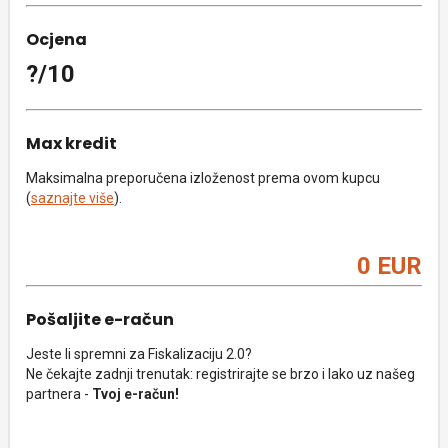
Ocjena
?/10
Max kredit
Maksimalna preporučena izloženost prema ovom kupcu
(
saznajte više
).
0 EUR
Pošaljite e-račun
Jeste li spremni za Fiskalizaciju 2.0?
Ne čekajte zadnji trenutak: registrirajte se brzo i lako uz našeg
partnera -
Tvoj e-račun!