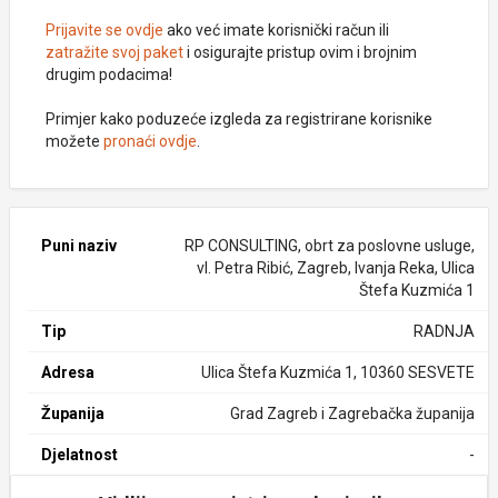
Prijavite se ovdje
ako već imate korisnički račun ili
zatražite svoj paket
i osigurajte pristup ovim i brojnim
drugim podacima!
Primjer kako poduzeće izgleda za registrirane korisnike
možete
pronaći ovdje
.
Puni naziv
RP CONSULTING, obrt za poslovne usluge,
vl. Petra Ribić, Zagreb, Ivanja Reka, Ulica
Štefa Kuzmića 1
Tip
RADNJA
Adresa
Ulica Štefa Kuzmića 1, 10360 SESVETE
Županija
Grad Zagreb i Zagrebačka županija
Djelatnost
-