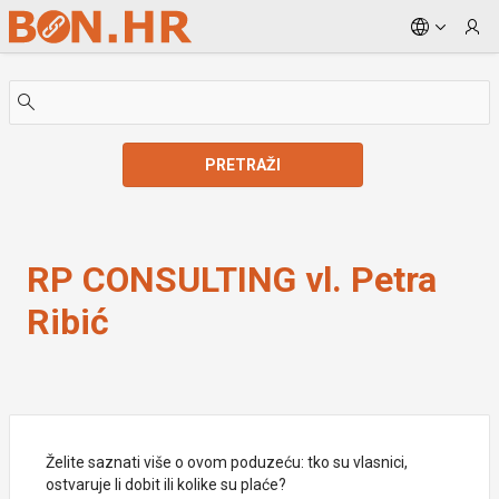
Skip to Main Content
PRETRAŽI
RP CONSULTING vl. Petra Ribić
RP CONSULTING vl. Petra
Ribić
Želite saznati više o ovom poduzeću: tko su vlasnici,
ostvaruje li dobit ili kolike su plaće?