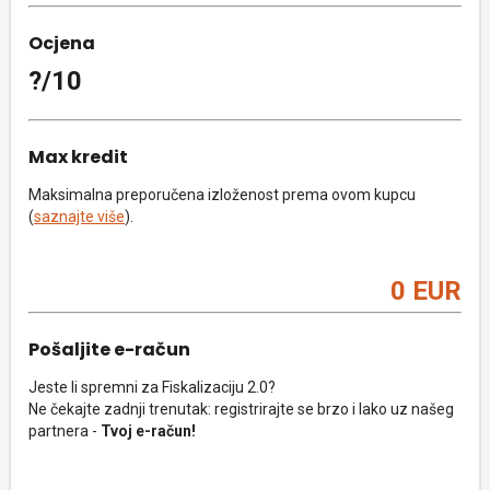
Ocjena
?/10
Max kredit
Maksimalna preporučena izloženost prema ovom kupcu
(
saznajte više
).
0 EUR
Pošaljite e-račun
Jeste li spremni za Fiskalizaciju 2.0?
Ne čekajte zadnji trenutak: registrirajte se brzo i lako uz našeg
partnera -
Tvoj e-račun!