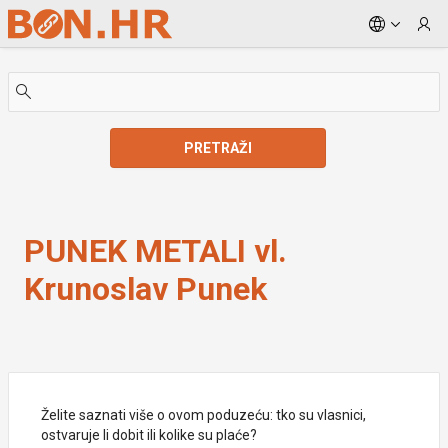
Skip to Main Content
PRETRAŽI
PUNEK METALI vl. Krunoslav Punek
PUNEK METALI vl.
Krunoslav Punek
Želite saznati više o ovom poduzeću: tko su vlasnici,
ostvaruje li dobit ili kolike su plaće?