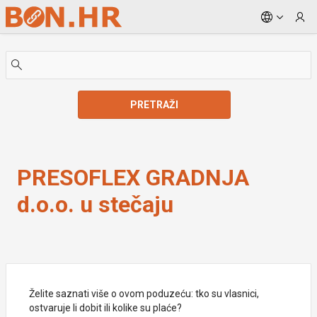
Skip to Main Content
PRETRAŽI
PRESOFLEX GRADNJA d.o.o. u stečaju
PRESOFLEX GRADNJA
d.o.o. u stečaju
Želite saznati više o ovom poduzeću: tko su vlasnici,
ostvaruje li dobit ili kolike su plaće?