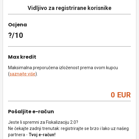
Vidljivo za registrirane korisnike
Ocjena
?/10
Max kredit
Maksimalna preporučena izloženost prema ovom kupcu
(
saznajte više
).
0 EUR
Pošaljite e-račun
Jeste li spremni za Fiskalizaciju 2.0?
Ne čekajte zadnji trenutak: registrirajte se brzo i lako uz našeg
partnera -
Tvoj e-račun!