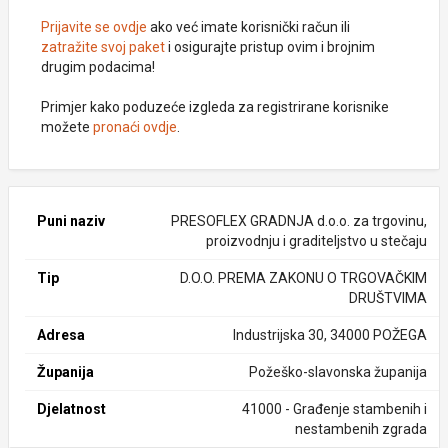
Prijavite se ovdje
ako već imate korisnički račun ili
zatražite svoj paket
i osigurajte pristup ovim i brojnim
drugim podacima!
Primjer kako poduzeće izgleda za registrirane korisnike
možete
pronaći ovdje
.
Puni naziv
PRESOFLEX GRADNJA d.o.o. za trgovinu,
proizvodnju i graditeljstvo u stečaju
Tip
D.O.O. PREMA ZAKONU O TRGOVAČKIM
DRUŠTVIMA
Adresa
Industrijska 30, 34000 POŽEGA
Županija
Požeško-slavonska županija
Djelatnost
41000 - Građenje stambenih i
nestambenih zgrada