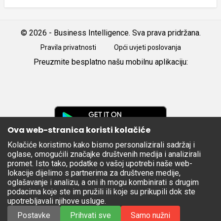
© 2026 - Business Intelligence. Sva prava pridržana.
Pravila privatnosti
Opći uvjeti poslovanja
Preuzmite besplatno našu mobilnu aplikaciju:
Android
iOS
Google
Play
Ova web-stranica koristi kolačiće
Kolačiće koristimo kako bismo personalizirali sadržaj i
Apple
oglase, omogućili značajke društvenih medija i analizirali
Store
promet. Isto tako, podatke o vašoj upotrebi naše web-
lokacije dijelimo s partnerima za društvene medije,
oglašavanje i analizu, a oni ih mogu kombinirati s drugim
podacima koje ste im pružili ili koje su prikupili dok ste
upotrebljavali njihove usluge.
Postavke
Prihvati sve
Samo nužni