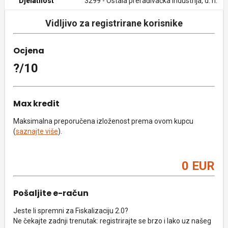
Djelatnost
3299 - Ostala prerađivačka industrija, d. n.
Vidljivo za registrirane korisnike
Ocjena
?/10
Max kredit
Maksimalna preporučena izloženost prema ovom kupcu
(
saznajte više
).
0 EUR
Pošaljite e-račun
Jeste li spremni za Fiskalizaciju 2.0?
Ne čekajte zadnji trenutak: registrirajte se brzo i lako uz našeg