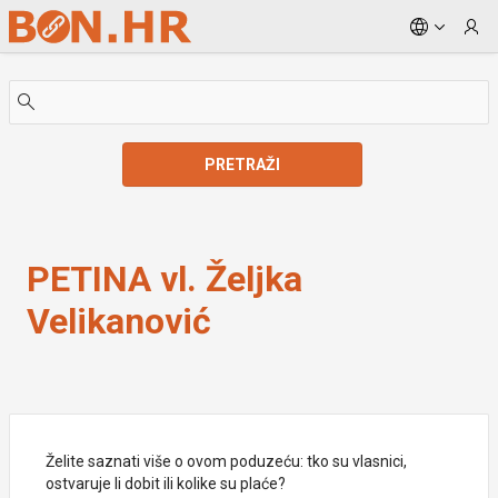
Skip to Main Content
PRETRAŽI
PETINA vl. Željka Velikanović
PETINA vl. Željka
Velikanović
Želite saznati više o ovom poduzeću: tko su vlasnici,
ostvaruje li dobit ili kolike su plaće?