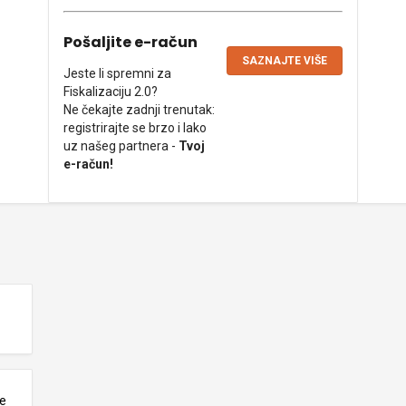
Pošaljite e-račun
SAZNAJTE VIŠE
Jeste li spremni za
Fiskalizaciju 2.0?
Ne čekajte zadnji trenutak:
registrirajte se brzo i lako
uz našeg partnera -
Tvoj
e-račun!
ne