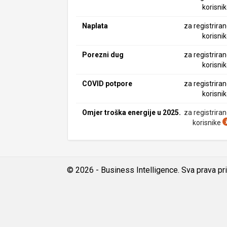
korisni
Naplata
za registrira
korisni
Porezni dug
za registrira
korisni
COVID potpore
za registrira
korisni
Omjer troška energije u 2025.
za registrira
korisnike
© 2026 - Business Intelligence. Sva prava pr