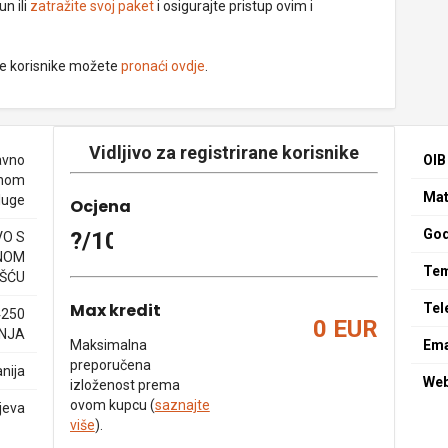
un ili
zatražite svoj paket
i osigurajte pristup ovim i
ne korisnike možete
pronaći ovdje
.
Vidljivo za registrirane korisnike
avno
OIB
enom
Mat
luge
Ocjena
God
?/10
O S
NOM
Tem
ŠĆU
Max kredit
Tel
4250
0 EUR
INJA
Maksimalna
Ema
preporučena
nija
We
izloženost prema
ovom kupcu (
saznajte
jeva
više
).