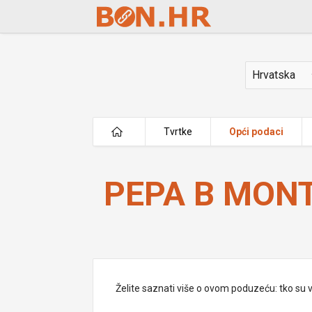
Skip to Main Content
Država
Tvrtke
Opći podaci
PEPA B MONT j.d.o.o.
PEPA B MONT 
Želite saznati više o ovom poduzeću: tko su vlas