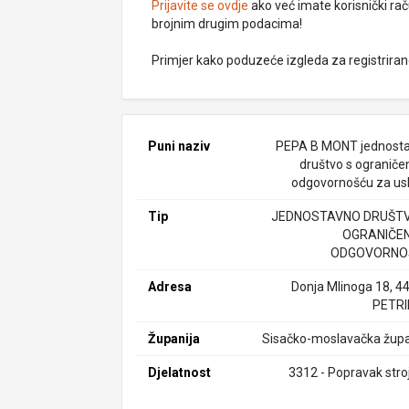
Prijavite se ovdje
ako već imate korisnički rač
brojnim drugim podacima!
Primjer kako poduzeće izgleda za registrira
Puni naziv
PEPA B MONT jednost
društvo s ogranič
odgovornošću za us
Tip
JEDNOSTAVNO DRUŠTV
OGRANIČE
ODGOVORNO
Adresa
Donja Mlinoga 18, 4
PETR
Županija
Sisačko-moslavačka župa
Djelatnost
3312 - Popravak stro