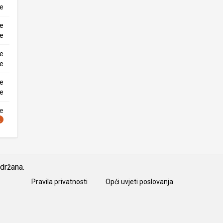
ke
ne
ke
ne
ke
ne
ke
ne
idržana.
Pravila privatnosti
Opći uvjeti poslovanja