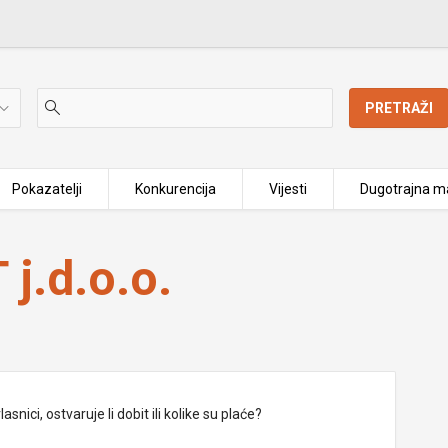
PRETRAŽI
Pokazatelji
Konkurencija
Vijesti
Dugotrajna ma
j.d.o.o.
nici, ostvaruje li dobit ili kolike su plaće?