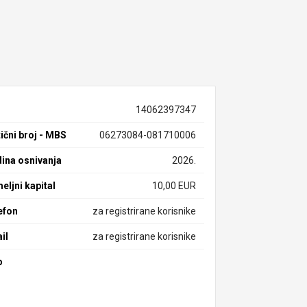
14062397347
ični broj - MBS
06273084-081710006
ina osnivanja
2026.
eljni kapital
10,00 EUR
efon
za registrirane korisnike
il
za registrirane korisnike
b