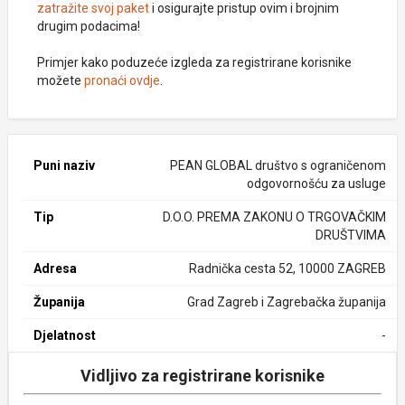
zatražite svoj paket
i osigurajte pristup ovim i brojnim
drugim podacima!
Primjer kako poduzeće izgleda za registrirane korisnike
možete
pronaći ovdje
.
Puni naziv
PEAN GLOBAL društvo s ograničenom
odgovornošću za usluge
Tip
D.O.O. PREMA ZAKONU O TRGOVAČKIM
DRUŠTVIMA
Adresa
Radnička cesta 52, 10000 ZAGREB
Županija
Grad Zagreb i Zagrebačka županija
Djelatnost
-
Vidljivo za registrirane korisnike