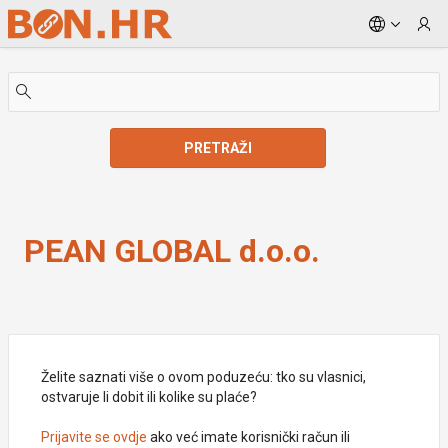
Skip to Main Content
PRETRAŽI
PEAN GLOBAL d.o.o.
PEAN GLOBAL d.o.o.
Želite saznati više o ovom poduzeću: tko su vlasnici,
ostvaruje li dobit ili kolike su plaće?
Prijavite se ovdje
ako već imate korisnički račun ili