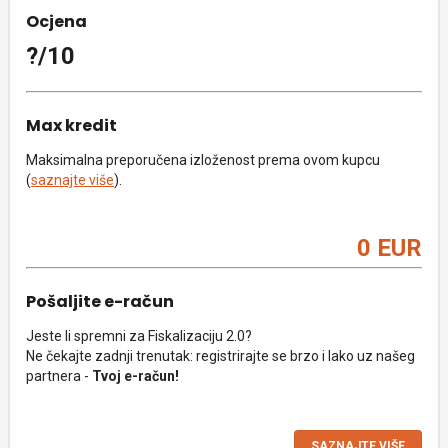
Ocjena
?/10
Max kredit
Maksimalna preporučena izloženost prema ovom kupcu
(
saznajte više
).
0 EUR
Pošaljite e-račun
Jeste li spremni za Fiskalizaciju 2.0?
Ne čekajte zadnji trenutak: registrirajte se brzo i lako uz našeg
partnera -
Tvoj e-račun!
SAZNAJTE VIŠE