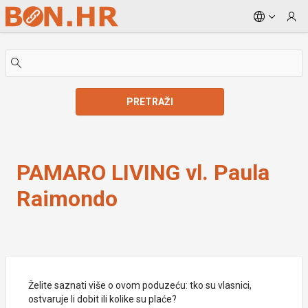
Skip to Main Content
PRETRAŽI
PAMARO LIVING vl. Paula Raimondo
PAMARO LIVING vl. Paula
Raimondo
Želite saznati više o ovom poduzeću: tko su vlasnici,
ostvaruje li dobit ili kolike su plaće?