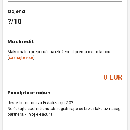
Ocjena
?/10
Max kredit
Maksimalna preporučena izloženost prema ovom kupcu
(
saznajte više
).
0 EUR
Pošaljite e-račun
Jeste li spremni za Fiskalizaciju 2.0?
Ne čekajte zadnji trenutak: registrirajte se brzo i lako uz našeg
partnera -
Tvoj e-račun!