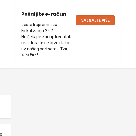
Pošaljite e-račun
SAZNAJTE VIŠE
Jeste li spremni za
Fiskalizaciju 2.0?
Ne čekajte zadnji trenutak:
registrirajte se brzo i lako
uz našeg partnera -
Tvoj
e-račun!
ne