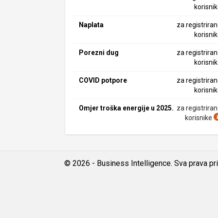
korisni
Naplata
za registrira
korisni
Porezni dug
za registrira
korisni
COVID potpore
za registrira
korisni
Omjer troška energije u 2025.
za registrira
korisnike
© 2026 - Business Intelligence. Sva prava pr