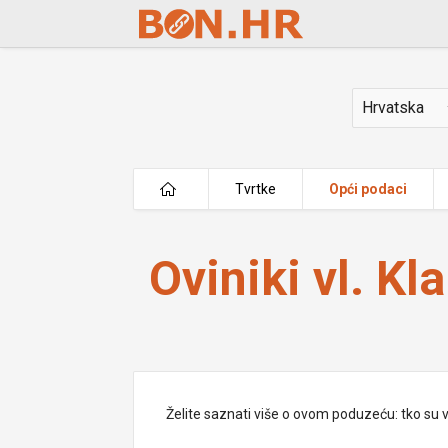
Skip to Main Content
Država
Tvrtke
Opći podaci
Oviniki vl. Klara Marelić
Oviniki vl. Kl
Želite saznati više o ovom poduzeću: tko su vlas