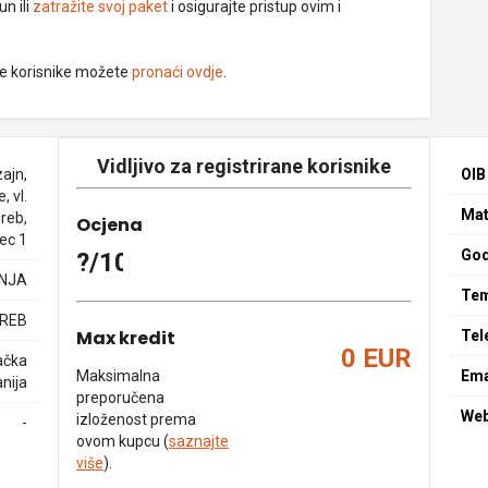
un ili
zatražite svoj paket
i osigurajte pristup ovim i
ne korisnike možete
pronaći ovdje
.
Vidljivo za registrirane korisnike
zajn,
OIB
, vl.
Mat
greb,
Ocjena
ec 1
God
?/10
NJA
Tem
GREB
Max kredit
Tel
0 EUR
ačka
Maksimalna
Ema
nija
preporučena
We
izloženost prema
-
ovom kupcu (
saznajte
više
).