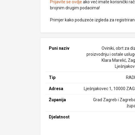
Prijavite se ovdje
ako već imate korisnički rač
brojnim drugim podacima!
Primjer kako poduzeće izgleda za registrira
Puni naziv
Oviniki, obrt za di
proizvodnju i ostale usluge
Klara Marelić, Za
Lješnjakov
Tip
RAD
Adresa
Lješnjakovec 1, 10000 ZA
Županija
Grad Zagreb i Zagreb
župa
Djelatnost