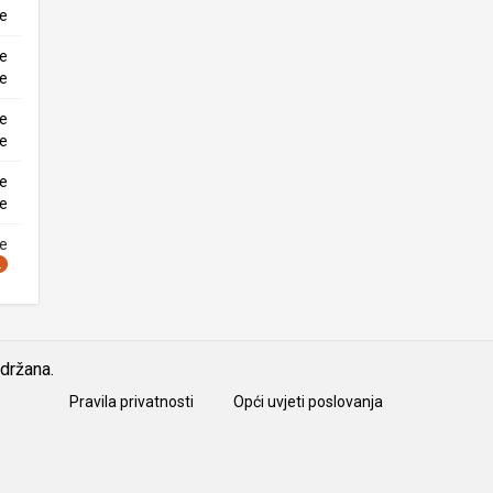
ke
ne
ke
ne
ke
ne
ke
ne
idržana.
Pravila privatnosti
Opći uvjeti poslovanja