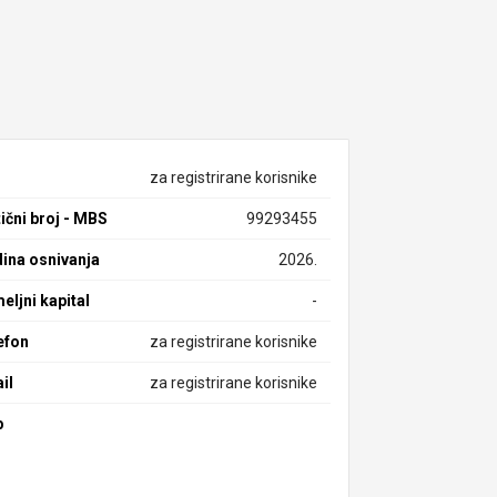
za registrirane korisnike
ični broj - MBS
99293455
ina osnivanja
2026.
eljni kapital
-
efon
za registrirane korisnike
il
za registrirane korisnike
b