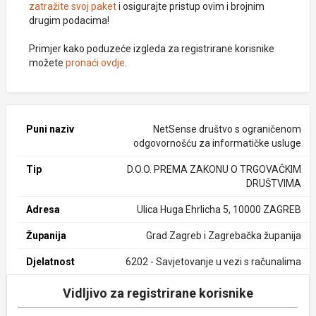
zatražite svoj paket
i osigurajte pristup ovim i brojnim
drugim podacima!
Primjer kako poduzeće izgleda za registrirane korisnike
možete
pronaći ovdje
.
Puni naziv
NetSense društvo s ograničenom
odgovornošću za informatičke usluge
Tip
D.O.O. PREMA ZAKONU O TRGOVAČKIM
DRUŠTVIMA
Adresa
Ulica Huga Ehrlicha 5, 10000 ZAGREB
Županija
Grad Zagreb i Zagrebačka županija
Djelatnost
6202 - Savjetovanje u vezi s računalima
Vidljivo za registrirane korisnike