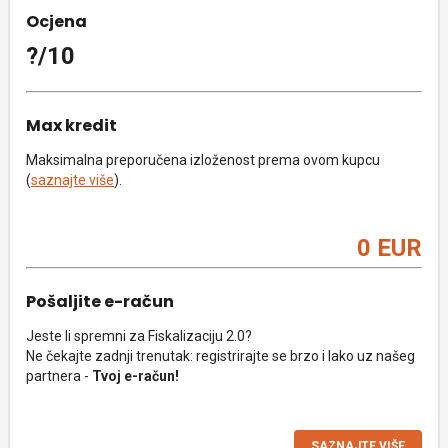
Ocjena
?/10
Max kredit
Maksimalna preporučena izloženost prema ovom kupcu
(
saznajte više
).
0 EUR
Pošaljite e-račun
Jeste li spremni za Fiskalizaciju 2.0?
Ne čekajte zadnji trenutak: registrirajte se brzo i lako uz našeg
partnera -
Tvoj e-račun!
SAZNAJTE VIŠE