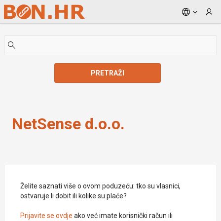
Skip to Main Content
PRETRAŽI
NetSense d.o.o.
NetSense d.o.o.
Želite saznati više o ovom poduzeću: tko su vlasnici,
ostvaruje li dobit ili kolike su plaće?
Prijavite se ovdje
ako već imate korisnički račun ili