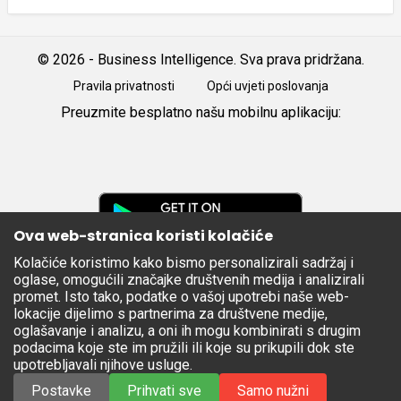
© 2026 - Business Intelligence. Sva prava pridržana.
Pravila privatnosti
Opći uvjeti poslovanja
Preuzmite besplatno našu mobilnu aplikaciju:
Android
iOS
Google
Play
Ova web-stranica koristi kolačiće
Kolačiće koristimo kako bismo personalizirali sadržaj i
Apple
oglase, omogućili značajke društvenih medija i analizirali
Store
promet. Isto tako, podatke o vašoj upotrebi naše web-
lokacije dijelimo s partnerima za društvene medije,
oglašavanje i analizu, a oni ih mogu kombinirati s drugim
podacima koje ste im pružili ili koje su prikupili dok ste
upotrebljavali njihove usluge.
Postavke
Prihvati sve
Samo nužni