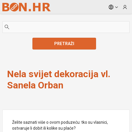
Skip to Main Content
PRETRAŽI
Nela svijet dekoracija vl. Sanela Orban
Nela svijet dekoracija vl.
Sanela Orban
Želite saznati više o ovom poduzeću: tko su vlasnici,
ostvaruje li dobit ili kolike su plaće?