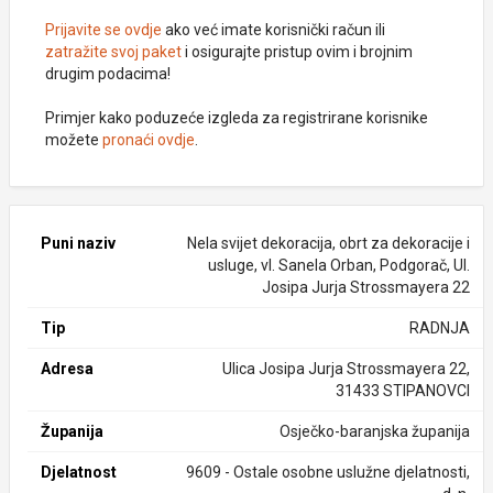
Prijavite se ovdje
ako već imate korisnički račun ili
zatražite svoj paket
i osigurajte pristup ovim i brojnim
drugim podacima!
Primjer kako poduzeće izgleda za registrirane korisnike
možete
pronaći ovdje
.
Puni naziv
Nela svijet dekoracija, obrt za dekoracije i
usluge, vl. Sanela Orban, Podgorač, Ul.
Josipa Jurja Strossmayera 22
Tip
RADNJA
Adresa
Ulica Josipa Jurja Strossmayera 22,
31433 STIPANOVCI
Županija
Osječko-baranjska županija
Djelatnost
9609 - Ostale osobne uslužne djelatnosti,