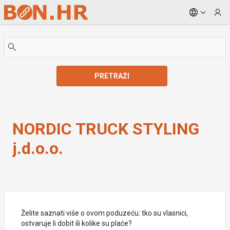
Skip to Main Content
PRETRAŽI
NORDIC TRUCK STYLING j.d.o.o.
NORDIC TRUCK STYLING
j.d.o.o.
Želite saznati više o ovom poduzeću: tko su vlasnici,
ostvaruje li dobit ili kolike su plaće?