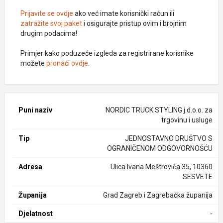
Prijavite se ovdje
ako već imate korisnički račun ili
zatražite svoj paket
i osigurajte pristup ovim i brojnim
drugim podacima!
Primjer kako poduzeće izgleda za registrirane korisnike
možete
pronaći ovdje
.
Puni naziv
NORDIC TRUCK STYLING j.d.o.o. za
trgovinu i usluge
Tip
JEDNOSTAVNO DRUŠTVO S
OGRANIČENOM ODGOVORNOŠĆU
Adresa
Ulica Ivana Meštrovića 35, 10360
SESVETE
Županija
Grad Zagreb i Zagrebačka županija
Djelatnost
-