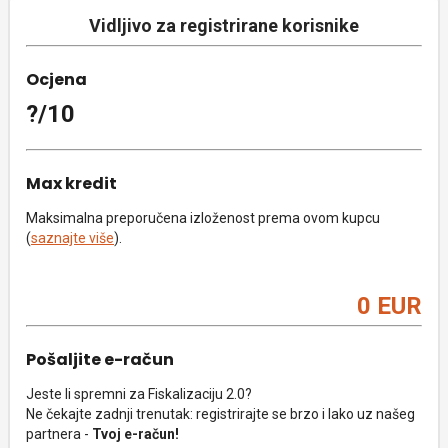
Vidljivo za registrirane korisnike
Ocjena
?/10
Max kredit
Maksimalna preporučena izloženost prema ovom kupcu
(
saznajte više
).
0 EUR
Pošaljite e-račun
Jeste li spremni za Fiskalizaciju 2.0?
Ne čekajte zadnji trenutak: registrirajte se brzo i lako uz našeg
partnera -
Tvoj e-račun!