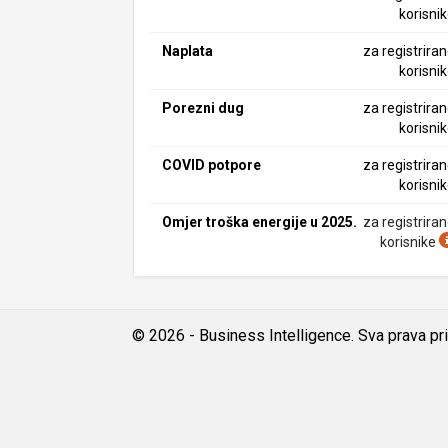
korisni
Naplata
za registrira
korisni
Porezni dug
za registrira
korisni
COVID potpore
za registrira
korisni
Omjer troška energije u 2025.
za registrira
korisnike
© 2026 - Business Intelligence. Sva prava pr