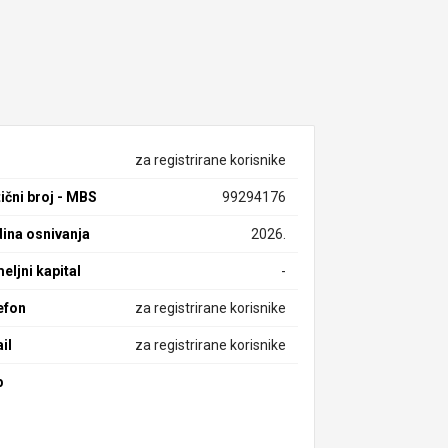
za registrirane korisnike
ični broj - MBS
99294176
ina osnivanja
2026.
eljni kapital
-
efon
za registrirane korisnike
il
za registrirane korisnike
b