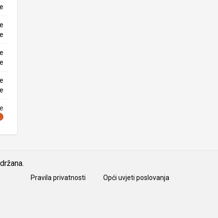
ke
ne
ke
ne
ke
ne
ke
ne
idržana.
Pravila privatnosti
Opći uvjeti poslovanja