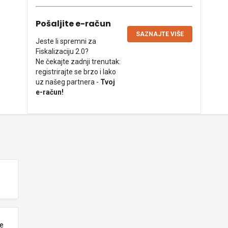
Pošaljite e-račun
SAZNAJTE VIŠE
Jeste li spremni za
Fiskalizaciju 2.0?
Ne čekajte zadnji trenutak:
registrirajte se brzo i lako
uz našeg partnera -
Tvoj
e-račun!
ne