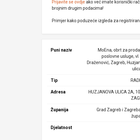
Prijavite se ovdje
ako već imate korisnički rač
brojnim drugim podacima!
Primjer kako poduzeće izgleda za registrira
Puni naziv
MoEna, obrt za prodaj
poslovne usluge, vl
Draženović, Zagreb, Huzja
ulic
Tip
RAD
Adresa
HUZJANOVA ULICA 2A, 1
ZAG
Županija
Grad Zagreb i Zagreb
župa
Djelatnost