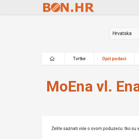
Skip to Main Content
Država
Tvrtke
Opći podaci
MoEna vl. Ena Draženović
MoEna vl. En
Želite saznati više o ovom poduzeću: tko su vlas