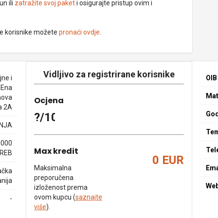
un ili
zatražite svoj paket
i osigurajte pristup ovim i
ne korisnike možete
pronaći ovdje
.
Vidljivo za registrirane korisnike
ne i
OIB
. Ena
Mat
nova
Ocjena
a 2A
God
?/10
NJA
Tem
0000
Max kredit
Tel
REB
0 EUR
Maksimalna
Ema
ačka
preporučena
nija
We
izloženost prema
ovom kupcu (
saznajte
-
više
).