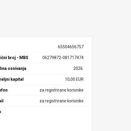
65504656757
ični broj - MBS
06279872-081717474
ina osnivanja
2026.
eljni kapital
10,00 EUR
efon
za registrirane korisnike
il
za registrirane korisnike
b