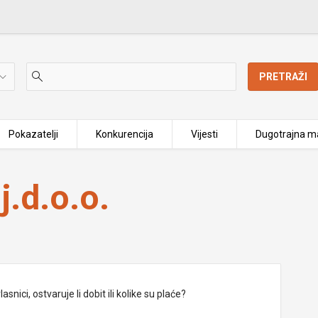
PRETRAŽI
Pokazatelji
Konkurencija
Vijesti
Dugotrajna ma
j.d.o.o.
nici, ostvaruje li dobit ili kolike su plaće?