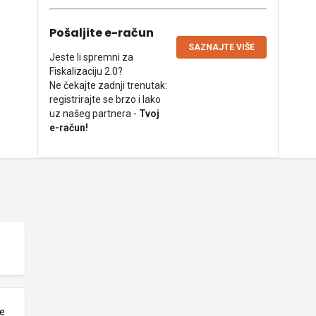
Pošaljite e-račun
SAZNAJTE VIŠE
Jeste li spremni za
Fiskalizaciju 2.0?
Ne čekajte zadnji trenutak:
registrirajte se brzo i lako
uz našeg partnera -
Tvoj
e-račun!
ne