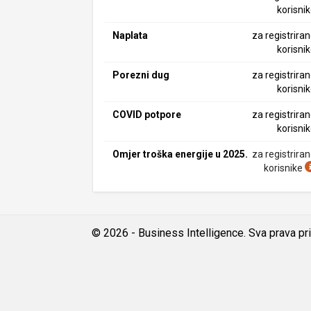
korisni
Naplata
za registrira
korisni
Porezni dug
za registrira
korisni
COVID potpore
za registrira
korisni
Omjer troška energije u 2025.
za registrira
korisnike
© 2026 - Business Intelligence. Sva prava pr