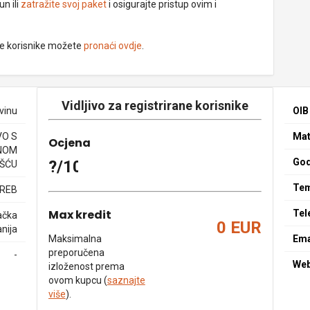
un ili
zatražite svoj paket
i osigurajte pristup ovim i
ne korisnike možete
pronaći ovdje
.
Vidljivo za registrirane korisnike
ovinu
OIB
O S
Mat
Ocjena
NOM
God
?/10
ŠĆU
Tem
GREB
Max kredit
Tel
ačka
0 EUR
nija
Maksimalna
Ema
preporučena
-
We
izloženost prema
ovom kupcu (
saznajte
više
).