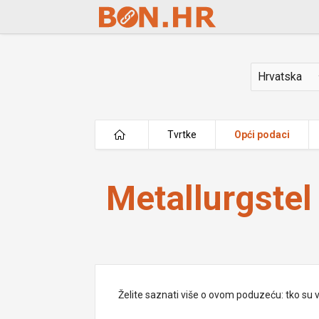
Skip to Main Content
Država
Tvrtke
Opći podaci
Metallurgstel j.d.o.o.
Metallurgstel 
Želite saznati više o ovom poduzeću: tko su vlas