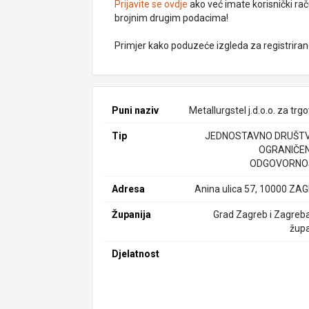
Prijavite se ovdje
ako već imate korisnički rač
brojnim drugim podacima!
Primjer kako poduzeće izgleda za registrira
Puni naziv
Metallurgstel j.d.o.o. za trg
Tip
JEDNOSTAVNO DRUŠTV
OGRANIČE
ODGOVORNO
Adresa
Anina ulica 57, 10000 ZA
Županija
Grad Zagreb i Zagreb
župa
Djelatnost