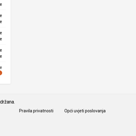
ke
ne
ke
ne
ke
ne
ke
ne
idržana.
Pravila privatnosti
Opći uvjeti poslovanja