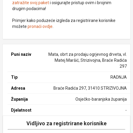
zatražite svoj paket
i osigurajte pristup ovim i brojnim
drugim podacima!
Primjer kako poduzeće izgleda za registrirane korisnike
možete
pronaći ovdje
.
Puni naziv
Mata, obrt za prodaju ogrjevnog drveta, vl.
Matej Maršić, Strizivojna, Braće Radića
297
Tip
RADNJA
Adresa
Braće Radića 297, 31410 STRIZIVOJNA
Županija
Osječko-baranjska županija
Djelatnost
-
Vidljivo za registrirane korisnike