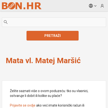
Skip to Main Content
PRETRAŽI
Mata vl. Matej Maršić
Mata vl. Matej Maršić
Želite saznati više o ovom poduzeću: tko su vlasnici,
ostvaruje li dobit ili kolike su plaće?
Prijavite se ovdje
ako već imate korisnički račun ili