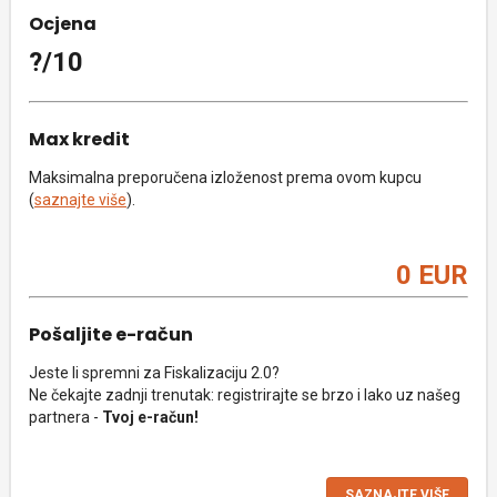
Ocjena
?/10
Max kredit
Maksimalna preporučena izloženost prema ovom kupcu
(
saznajte više
).
0 EUR
Pošaljite e-račun
Jeste li spremni za Fiskalizaciju 2.0?
Ne čekajte zadnji trenutak: registrirajte se brzo i lako uz našeg
partnera -
Tvoj e-račun!
SAZNAJTE VIŠE