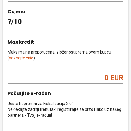
Ocjena
?/10
Max kredit
Maksimalna preporučena izloženost prema ovom kupcu
(
saznajte više
).
0 EUR
Pošaljite e-račun
Jeste li spremni za Fiskalizaciju 2.0?
Ne čekajte zadnji trenutak: registrirajte se brzo i lako uz našeg
partnera -
Tvoj e-račun!