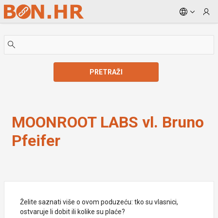
Skip to Main Content
PRETRAŽI
MOONROOT LABS vl. Bruno Pfeifer
MOONROOT LABS vl. Bruno
Pfeifer
Želite saznati više o ovom poduzeću: tko su vlasnici,
ostvaruje li dobit ili kolike su plaće?