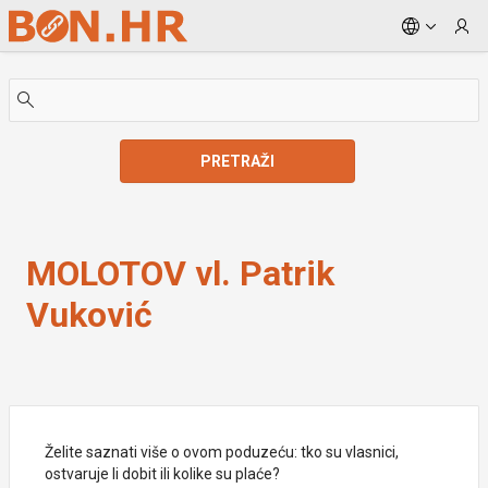
Skip to Main Content
PRETRAŽI
MOLOTOV vl. Patrik Vuković
MOLOTOV vl. Patrik
Vuković
Želite saznati više o ovom poduzeću: tko su vlasnici,
ostvaruje li dobit ili kolike su plaće?