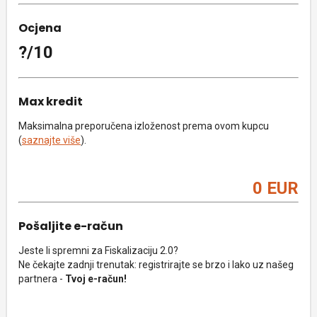
Ocjena
?/10
Max kredit
Maksimalna preporučena izloženost prema ovom kupcu
(
saznajte više
).
0 EUR
Pošaljite e-račun
Jeste li spremni za Fiskalizaciju 2.0?
Ne čekajte zadnji trenutak: registrirajte se brzo i lako uz našeg
partnera -
Tvoj e-račun!