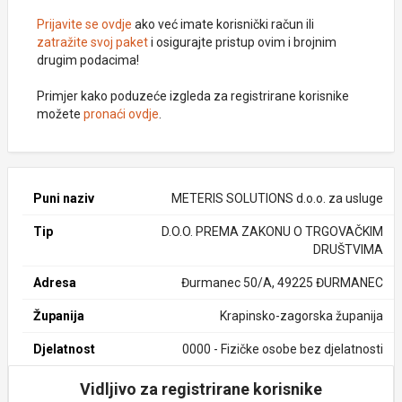
Prijavite se ovdje
ako već imate korisnički račun ili
zatražite svoj paket
i osigurajte pristup ovim i brojnim
drugim podacima!
Primjer kako poduzeće izgleda za registrirane korisnike
možete
pronaći ovdje
.
Puni naziv
METERIS SOLUTIONS d.o.o. za usluge
Tip
D.O.O. PREMA ZAKONU O TRGOVAČKIM
DRUŠTVIMA
Adresa
Đurmanec 50/A, 49225 ĐURMANEC
Županija
Krapinsko-zagorska županija
Djelatnost
0000 - Fizičke osobe bez djelatnosti
Vidljivo za registrirane korisnike