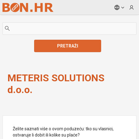
Skip to Main Content
PRETRAŽI
METERIS SOLUTIONS d.o.o.
METERIS SOLUTIONS
d.o.o.
Želite saznati više o ovom poduzeću: tko su vlasnici,
ostvaruje li dobit ili kolike su plaće?