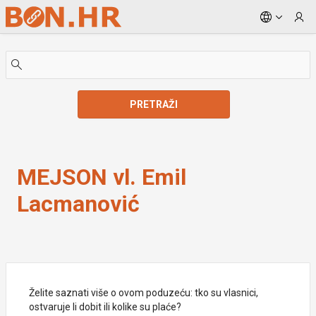
Skip to Main Content
PRETRAŽI
MEJSON vl. Emil Lacmanović
MEJSON vl. Emil
Lacmanović
Želite saznati više o ovom poduzeću: tko su vlasnici,
ostvaruje li dobit ili kolike su plaće?