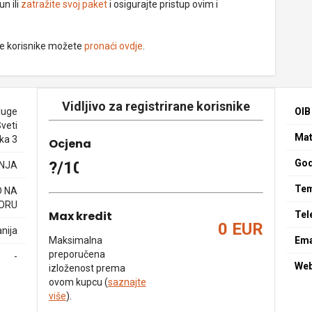
un ili
zatražite svoj paket
i osigurajte pristup ovim i
ne korisnike možete
pronaći ovdje
.
Vidljivo za registrirane korisnike
luge
OIB
Sveti
Mat
ska 3
Ocjena
God
?/10
NJA
Tem
D NA
ORU
Max kredit
Tel
0 EUR
nija
Maksimalna
Ema
preporučena
-
We
izloženost prema
ovom kupcu (
saznajte
više
).