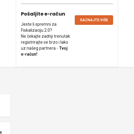
Pošaljite e-račun
SAZNAJTE VIŠE
Jeste li spremni za
Fiskalizaciju 2.0?
Ne čekajte zadnji trenutak:
registrirajte se brzo i lako
uz našeg partnera -
Tvoj
e-račun!
ne