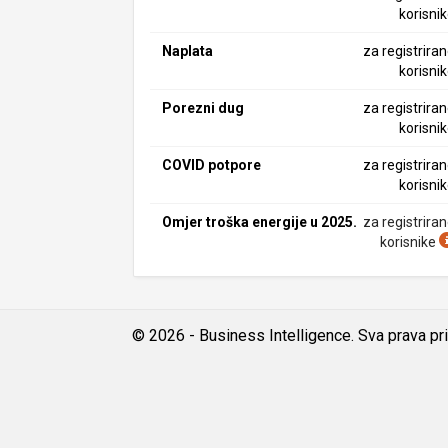
korisni
Naplata
za registrira
korisni
Porezni dug
za registrira
korisni
COVID potpore
za registrira
korisni
Omjer troška energije u 2025.
za registrira
korisnike
© 2026 - Business Intelligence. Sva prava pr