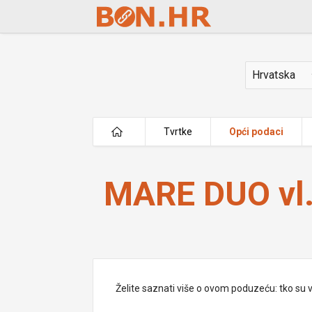
Skip to Main Content
Država
Tvrtke
Opći podaci
MARE DUO vl. Luka Vodopija
MARE DUO vl.
Želite saznati više o ovom poduzeću: tko su vlas