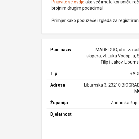
Prijavite se ovdje
ako već imate korisnički rač
brojnim drugim podacima!
Primjer kako poduzeće izgleda za registrira
Puni naziv
MARE DUO, obrt za us
skipera, vl. Luka Vodopija, 
Filip i Jakov, Liburn
Tip
RAD
Adresa
Liburnska 3, 23210 BIOGRA
M
Županija
Zadarska župa
Djelatnost