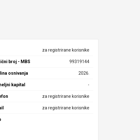
za registrirane korisnike
ični broj - MBS
99319144
ina osnivanja
2026.
eljni kapital
-
efon
za registrirane korisnike
il
za registrirane korisnike
b