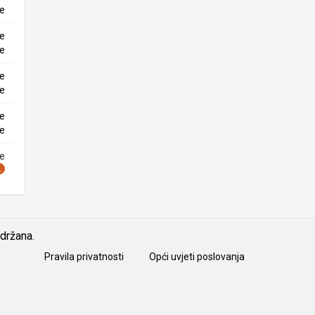
ke
ne
ke
ne
ke
ne
ke
ne
idržana.
Pravila privatnosti
Opći uvjeti poslovanja