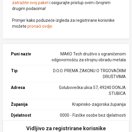
zatražite svoj paket
i osigurajte pristup ovim i brojnim
drugim podacima!
Primjer kako poduzeće izgleda za registrirane korisnike
možete
pronaći ovdje
.
Puni naziv
MAKO Tech društvo s ograničenom
odgovornošću za strojnu obradu metala
Tip
D.O.O. PREMA ZAKONU O TRGOVAČKIM
DRUŠTVIMA
Adresa
Golubovečka ulica 57, 49240 DONJA
STUBICA
Županija
Krapinsko-zagorska županija
Djelatnost
0000 - Fizičke osobe bez djelatnosti
Vidljivo za registrirane korisnike