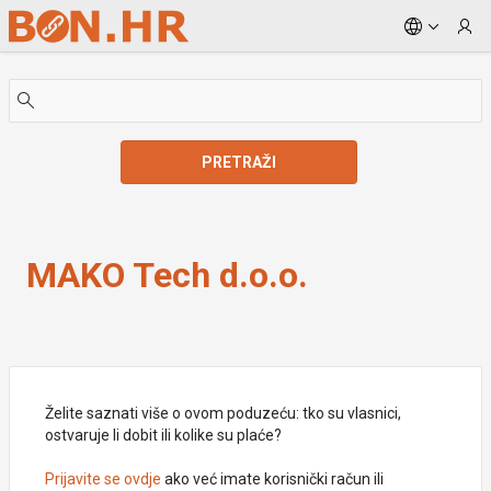
Skip to Main Content
PRETRAŽI
MAKO Tech d.o.o.
MAKO Tech d.o.o.
Želite saznati više o ovom poduzeću: tko su vlasnici,
ostvaruje li dobit ili kolike su plaće?
Prijavite se ovdje
ako već imate korisnički račun ili