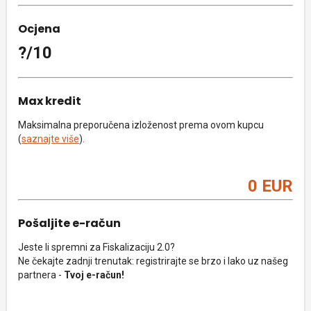
Ocjena
?/10
Max kredit
Maksimalna preporučena izloženost prema ovom kupcu
(
saznajte više
).
0 EUR
Pošaljite e-račun
Jeste li spremni za Fiskalizaciju 2.0?
Ne čekajte zadnji trenutak: registrirajte se brzo i lako uz našeg
partnera -
Tvoj e-račun!