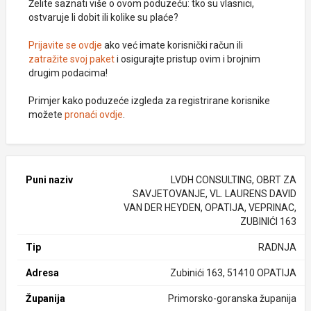
Želite saznati više o ovom poduzeću: tko su vlasnici,
ostvaruje li dobit ili kolike su plaće?
Prijavite se ovdje
ako već imate korisnički račun ili
zatražite svoj paket
i osigurajte pristup ovim i brojnim
drugim podacima!
Primjer kako poduzeće izgleda za registrirane korisnike
možete
pronaći ovdje
.
Puni naziv
LVDH CONSULTING, OBRT ZA
SAVJETOVANJE, VL. LAURENS DAVID
VAN DER HEYDEN, OPATIJA, VEPRINAC,
ZUBINIĆI 163
Tip
RADNJA
Adresa
Zubinići 163, 51410 OPATIJA
Županija
Primorsko-goranska županija