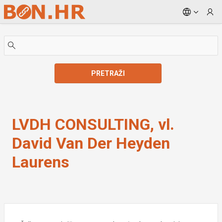
Skip to Main Content
PRETRAŽI
LVDH CONSULTING, vl. David Van Der Heyden Laure
LVDH CONSULTING, vl.
David Van Der Heyden
Laurens