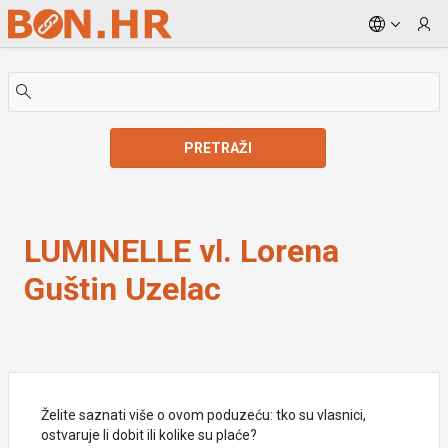
Skip to Main Content
PRETRAŽI
LUMINELLE vl. Lorena Guštin Uzelac
LUMINELLE vl. Lorena
Guštin Uzelac
Želite saznati više o ovom poduzeću: tko su vlasnici,
ostvaruje li dobit ili kolike su plaće?