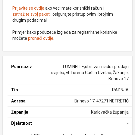
Prijavite se ovdje
ako već imate korisnički račun ili
zatražite svoj paket
i osigurajte pristup ovim i brojnim
drugim podacima!
Primjer kako poduzeće izgleda za registrirane korisnike
možete
pronaći ovdje
.
Puni naziv
LUMINELLE,obrt za izradu i prodaju
svijeća, vl. Lorena Guštin Uzelac, Žakanje,
Brihovo 17
Tip
RADNJA
Adresa
Brihovo 17, 47271 NETRETIĆ
Županija
Karlovačka županija
Djelatnost
-