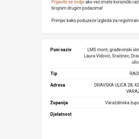
Prijavite se ovdje
ako već imate korisnički rač
brojnim drugim podacima!
Primjer kako poduzeće izgleda za registrira
Puni naziv
LMS mont, građevinski obrt
Laura Vidović, Sračinec, Dra
uli
Tip
RAD
Adresa
DRAVSKA ULICA 28, 4
VARAŽ
Županija
Varaždinska župa
Djelatnost