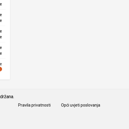
ke
ne
ke
ne
ke
ne
ke
ne
idržana.
Pravila privatnosti
Opći uvjeti poslovanja