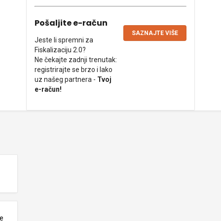
Pošaljite e-račun
SAZNAJTE VIŠE
Jeste li spremni za
Fiskalizaciju 2.0?
Ne čekajte zadnji trenutak:
registrirajte se brzo i lako
uz našeg partnera -
Tvoj
e-račun!
ne