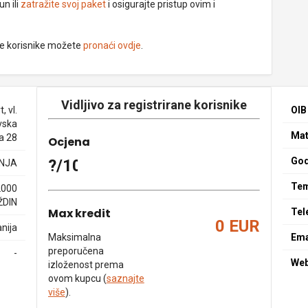
un ili
zatražite svoj paket
i osigurajte pristup ovim i
ne korisnike možete
pronaći ovdje
.
Vidljivo za registrirane korisnike
, vl.
OIB
vska
Mat
ca 28
Ocjena
God
?/10
NJA
Tem
2000
DIN
Max kredit
Tel
0 EUR
nija
Maksimalna
Ema
preporučena
-
We
izloženost prema
ovom kupcu (
saznajte
više
).