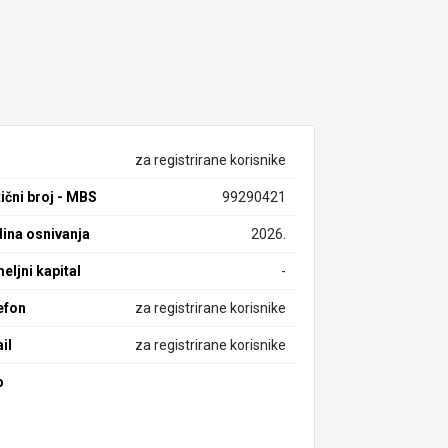
za registrirane korisnike
ični broj - MBS
99290421
ina osnivanja
2026.
eljni kapital
-
efon
za registrirane korisnike
il
za registrirane korisnike
b