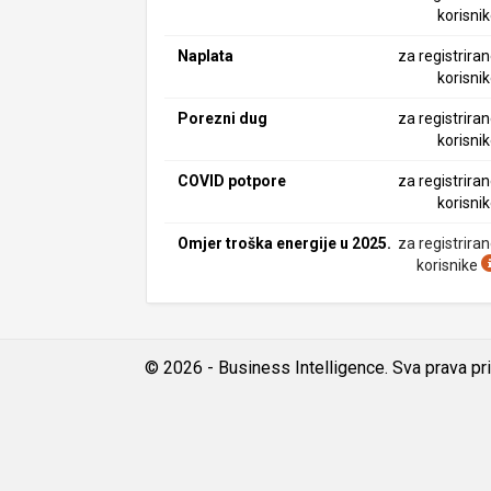
korisni
Naplata
za registrira
korisni
Porezni dug
za registrira
korisni
COVID potpore
za registrira
korisni
Omjer troška energije u 2025.
za registrira
korisnike
© 2026 - Business Intelligence. Sva prava pr