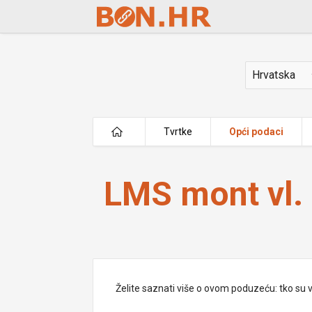
Skip to Main Content
Država
Tvrtke
Opći podaci
LMS mont vl. Laura Vidović
LMS mont vl. 
Želite saznati više o ovom poduzeću: tko su vlas