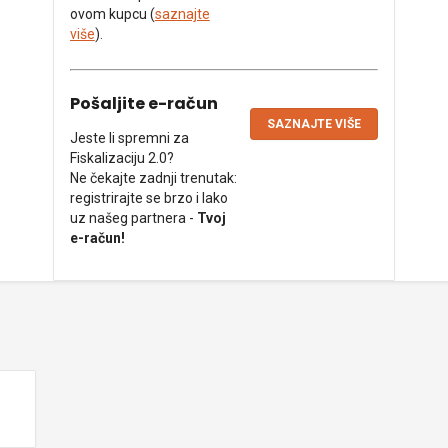
ovom kupcu (
saznajte
više
).
Pošaljite e-račun
SAZNAJTE VIŠE
Jeste li spremni za
Fiskalizaciju 2.0?
Ne čekajte zadnji trenutak:
registrirajte se brzo i lako
uz našeg partnera -
Tvoj
e-račun!