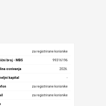
za registrirane korisnike
ični broj - MBS
99316196
ina osnivanja
2026.
eljni kapital
-
efon
za registrirane korisnike
il
za registrirane korisnike
b