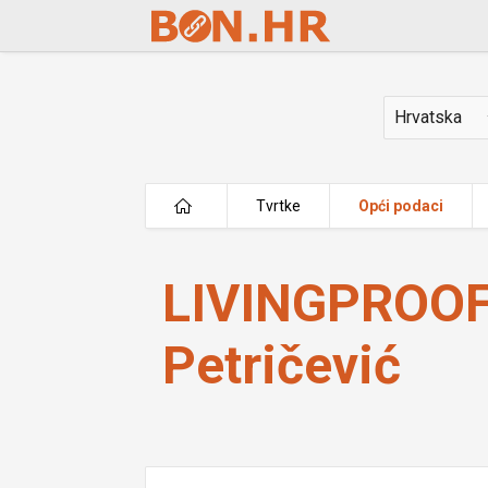
Skip to Main Content
Država
Tvrtke
Opći podaci
LIVINGPROOF vl. Vedran Petričević
LIVINGPROOF 
Petričević