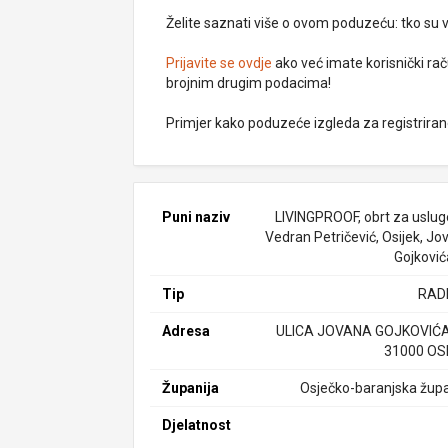
Želite saznati više o ovom poduzeću: tko su vlas
Prijavite se ovdje
ako već imate korisnički rač
brojnim drugim podacima!
Primjer kako poduzeće izgleda za registrira
Puni naziv
LIVINGPROOF, obrt za usluge,
Vedran Petričević, Osijek, Jo
Gojković
Tip
RAD
Adresa
ULICA JOVANA GOJKOVIĆA
31000 OS
Županija
Osječko-baranjska župa
Djelatnost