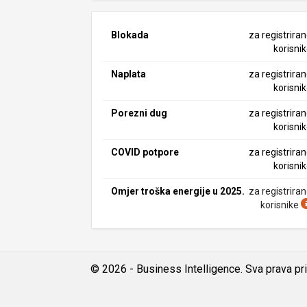
Blokada
za registrira
korisni
Naplata
za registrira
korisni
Porezni dug
za registrira
korisni
COVID potpore
za registrira
korisni
Omjer troška energije u 2025.
za registrira
korisnike
© 2026 - Business Intelligence. Sva prava pr