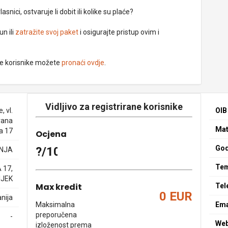
nici, ostvaruje li dobit ili kolike su plaće?
un ili
zatražite svoj paket
i osigurajte pristup ovim i
ne korisnike možete
pronaći ovdje
.
Vidljivo za registrirane korisnike
 vl.
OIB
vana
Mat
a 17
Ocjena
God
?/10
NJA
Tem
 17,
IJEK
Max kredit
Tel
0 EUR
nija
Maksimalna
Ema
preporučena
-
We
izloženost prema