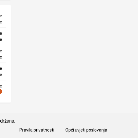
ne
ke
ne
ke
ne
ke
ne
ke
ne
idržana.
Pravila privatnosti
Opći uvjeti poslovanja